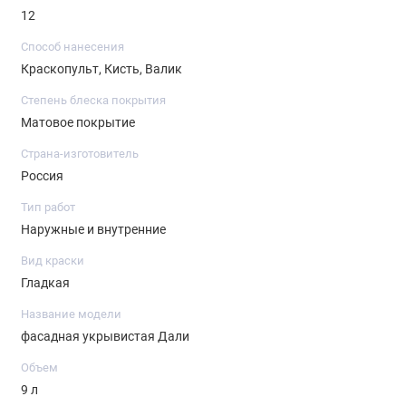
12
Способ нанесения
Краскопульт, Кисть, Валик
Степень блеска покрытия
Матовое покрытие
Страна-изготовитель
Россия
Тип работ
Наружные и внутренние
Вид краски
Гладкая
Название модели
фасадная укрывистая Дали
Объем
9 л