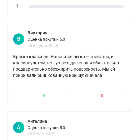
1
Виктория
В
Оценка покупки 5.0
25 Августа, 2025
Краска классная! Наносится легко — и кистью, и
краскопультом, но лучше в два слоя и обязательно
предварительно обезжирить поверхность. Мы ей
покрывали оцинкованную крышу: сначала
обработали антиржавчиной, потом нанесли два слоя.
Зиму и лето выдержала отлично, ничего не облезло.
Проверяла отвёрткой — не царапается, держится
0
0
мёртво. Прошёл год — ни трещин, ни сколов!
Ангелина
А
Оценка покупки 5.0
15 Июля, 2025