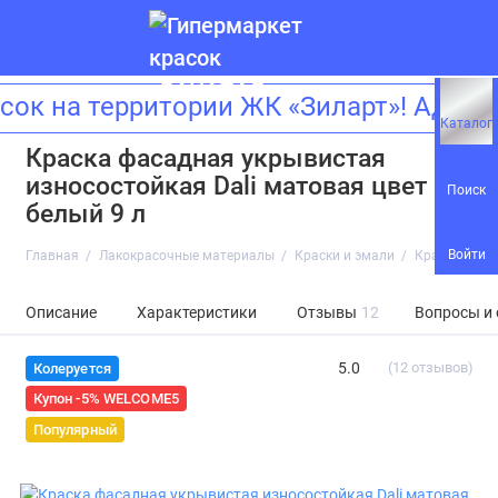
на территории ЖК «Зиларт»! Адрес: 
Каталог
Краска фасадная укрывистая
износостойкая Dali матовая цвет
Поиск
белый 9 л
Войти
Главная
Лакокрасочные материалы
Краски и эмали
Краска фасад
Описание
Характеристики
Отзывы
12
Вопросы и
5.0
(12 отзывов)
Колеруется
Купон -5% WELCOME5
Популярный