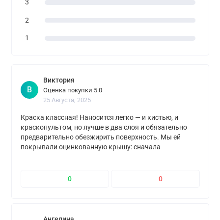
3
2
1
Виктория
В
Оценка покупки 5.0
25 Августа, 2025
Краска классная! Наносится легко — и кистью, и
краскопультом, но лучше в два слоя и обязательно
предварительно обезжирить поверхность. Мы ей
покрывали оцинкованную крышу: сначала
обработали антиржавчиной, потом нанесли два слоя.
Зиму и лето выдержала отлично, ничего не облезло.
Проверяла отвёрткой — не царапается, держится
0
0
мёртво. Прошёл год — ни трещин, ни сколов!
Ангелина