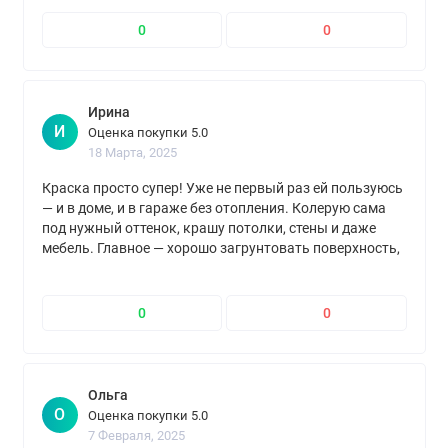
0
0
Ирина
И
Оценка покупки 5.0
18 Марта, 2025
Краска просто супер! Уже не первый раз ей пользуюсь
— и в доме, и в гараже без отопления. Колерую сама
под нужный оттенок, крашу потолки, стены и даже
мебель. Главное — хорошо загрунтовать поверхность,
тогда всё ложится идеально. Результатом довольна
на все сто!
0
0
Ольга
О
Оценка покупки 5.0
7 Февраля, 2025