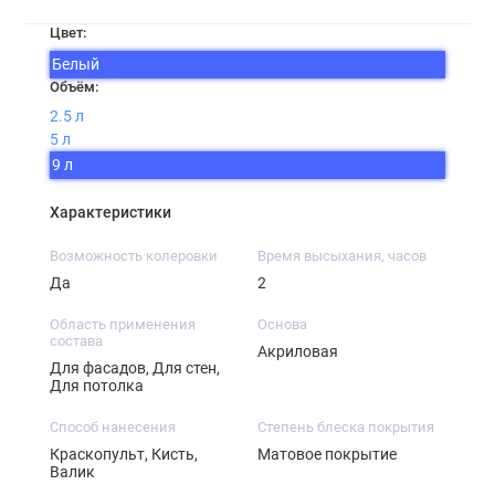
Цвет:
Белый
Объём:
2.5 л
5 л
9 л
Характеристики
Возможность колеровки
Время высыхания, часов
Да
2
Область применения
Основа
состава
Акриловая
Для фасадов, Для стен,
Для потолка
Способ нанесения
Степень блеска покрытия
Краскопульт, Кисть,
Матовое покрытие
Валик