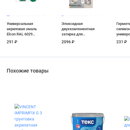
Универсальная
Эпоксидная
Гермет
акриловая эмаль
двухкомпонентная
силико
Elcon RAL 6029
затирка для
универ
зеленая глянцевая
плиточных швов
белый 
291 ₽
2096 ₽
231 ₽
аэрозоль 520 мл
DEMEX в тубе цвет
светлый бежевый 400
мл
Похожие товары