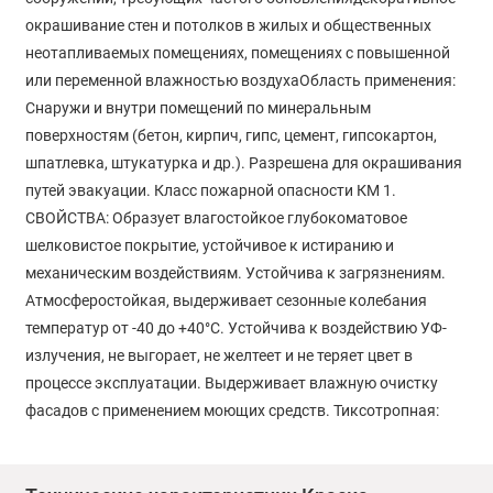
окрашивание стен и потолков в жилых и общественных
неотапливаемых помещениях, помещениях с повышенной
или переменной влажностью воздухаОбласть применения:
Снаружи и внутри помещений по минеральным
поверхностям (бетон, кирпич, гипс, цемент, гипсокартон,
шпатлевка, штукатурка и др.). Разрешена для окрашивания
путей эвакуации. Класс пожарной опасности КМ 1.
СВОЙСТВА: Образует влагостойкое глубокоматовое
шелковистое покрытие, устойчивое к истиранию и
механическим воздействиям. Устойчива к загрязнениям.
Атмосферостойкая, выдерживает сезонные колебания
температур от -40 до +40°С. Устойчива к воздействию УФ-
излучения, не выгорает, не желтеет и не теряет цвет в
процессе эксплуатации. Выдерживает влажную очистку
фасадов с применением моющих средств. Тиксотропная:
легко наносится, равномерно распределяется по
поверхности, не разбрызгивается, не образует разводов и
подтеков, не оставляет следов и не капает с малярного