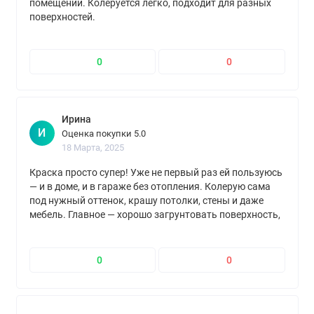
помещении. Колеруется легко, подходит для разных
поверхностей.
0
0
Ирина
И
Оценка покупки 5.0
18 Марта, 2025
Краска просто супер! Уже не первый раз ей пользуюсь
— и в доме, и в гараже без отопления. Колерую сама
под нужный оттенок, крашу потолки, стены и даже
мебель. Главное — хорошо загрунтовать поверхность,
тогда всё ложится идеально. Результатом довольна
на все сто!
0
0