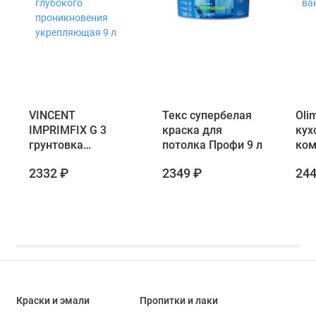
VINCENT
Текс супербелая
Oli
IMPRIMFIX G 3
краска для
кух
грунтовка
потолка Профи 9 л
ком
акрилатная
2332 ₽
2349 ₽
244
глубокого
проникновения
укрепляющая 9 л
Краски и эмали
Пропитки и лаки