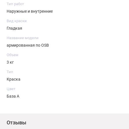
Тип работ
Наружные и внутренние
Вид краски
Гладкая
Название модели
армированная по OSB
Объем
3 кг
Тип
Краска
Цвет
База А
Отзывы