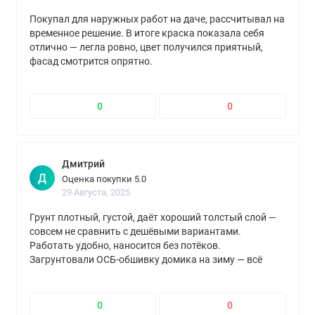
Покупал для наружных работ на даче, рассчитывал на
временное решение. В итоге краска показала себя
отлично — легла ровно, цвет получился приятный,
фасад смотрится опрятно.
0
0
Дмитрий
Д
Оценка покупки 5.0
29 Августа, 2025
Грунт плотный, густой, даёт хороший толстый слой —
совсем не сравнить с дешёвыми вариантами.
Работать удобно, наносится без потёков.
Загрунтовали ОСБ-обшивку домика на зиму — всё
пережило холода без проблем. Недостатков не нашёл,
качество отличное!
0
0