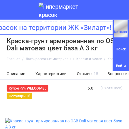
к на территории ЖК «Зиларт»! Адрес
Каталог
Краска-грунт армированная по OSB
Dali матовая цвет база А 3 кг
Поиск
Главная
Лакокрасочные материалы
Краски и эмали
Краска-грунт
Войти
Описание
Характеристики
Отзывы
18
Вопросы и
5.0
(18 отзывов)
Купон -5% WELCOME5
Популярный