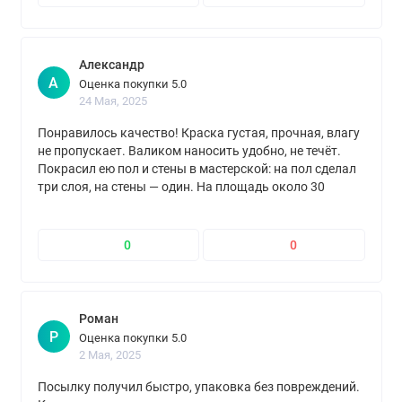
Александр
А
Оценка покупки 5.0
24 Мая, 2025
Понравилось качество! Краска густая, прочная, влагу
не пропускает. Валиком наносить удобно, не течёт.
Покрасил ею пол и стены в мастерской: на пол сделал
три слоя, на стены — один. На площадь около 30
квадратов ушло три банки. Совет — работать в
перчатках, иначе потом долго отмывать!
0
0
Роман
Р
Оценка покупки 5.0
2 Мая, 2025
Посылку получил быстро, упаковка без повреждений.