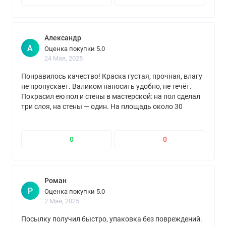
Александр
А
Оценка покупки 5.0
24 Мая, 2025
Понравилось качество! Краска густая, прочная, влагу
не пропускает. Валиком наносить удобно, не течёт.
Покрасил ею пол и стены в мастерской: на пол сделал
три слоя, на стены — один. На площадь около 30
квадратов ушло три банки. Совет — работать в
перчатках, иначе потом долго отмывать!
0
0
Роман
Р
Оценка покупки 5.0
2 Мая, 2025
Посылку получил быстро, упаковка без повреждений.