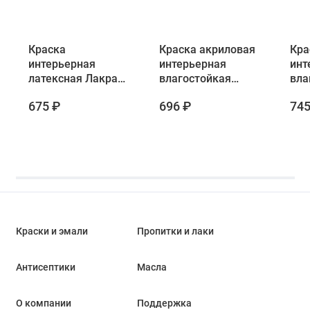
Краска
Краска акриловая
Кра
интерьерная
интерьерная
инт
латексная Лакра
влагостойкая
вла
PROF IT База А 3
«Супербелая» VGT
Лак
675 ₽
696 ₽
745
кг
ВД-АК-2180 база А
Баз
3 кг
Краски и эмали
Пропитки и лаки
Антисептики
Масла
О компании
Поддержка