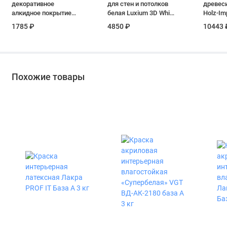
декоративное
для стен и потолков
древес
алкидное покрытие
белая Luxium 3D White
Holz-Im
для дерева Акватекс
матовая база BW 5 л
WR 4001
1785 ₽
4850 ₽
10443 
2 в 1 полуматовое
цвет сосна 2,7 л
Похожие товары