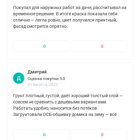
Покупал для наружных работ на даче, рассчитывал на
временное решение. В итоге краска показала себя
отлично — легла ровно, цвет получился приятный,
фасад смотрится опрятно.
0
0
Дмитрий
Д
Оценка покупки 5.0
29 Августа, 2025
Грунт плотный, густой, даёт хороший толстый слой —
совсем не сравнить с дешёвыми вариантами.
Работать удобно, наносится без потёков.
Загрунтовали ОСБ-обшивку домика на зиму — всё
пережило холода без проблем. Недостатков не нашёл,
качество отличное!
0
0