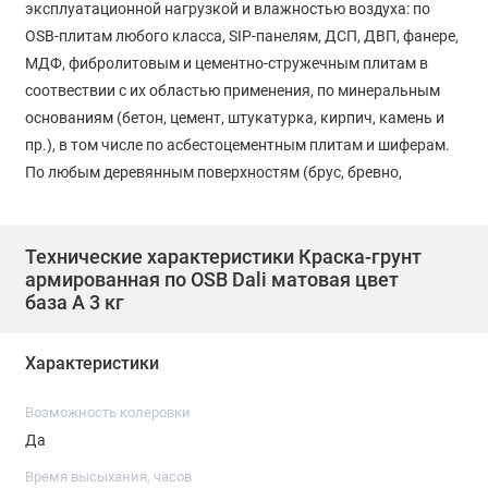
эксплуатационной нагрузкой и влажностью воздуха: по
OSB-плитам любого класса, SIP-панелям, ДСП, ДВП, фанере,
МДФ, фибролитовым и цементно-стружечным плитам в
соотвествии с их областью применения, по минеральным
основаниям (бетон, цемент, штукатурка, кирпич, камень и
пр.), в том числе по асбестоцементным плитам и шиферам.
По любым деревянным поверхностям (брус, бревно,
вагонка, блок-хаус, имитация бруса и пр.). По ГКЛ, ГВЛ и пр.
СВОЙСТВА: Защищает окрашенную поверхность от
атмосферных воздействий, влаги, УФ-излучения,
Технические характеристики Краска-грунт
армированная по OSB Dali матовая цвет
механических воздействий, загрязнений. Содержит
база А 3 кг
активный антисептик, обеспечивает надежную защиту от
плесени и грибка. Снижает выделение формальдегида из
Характеристики
окрашенной поверхности. Замедляет процессы старения
OSB-плит, препятствует их растрескиванию, набуханию,
Возможность колеровки
расслоению и прочим деформационным повреждениям.
Да
Образует трещиностойкое покрытие, армирована
водостойким волокном. Обладает высокими показателями
Время высыхания, часов