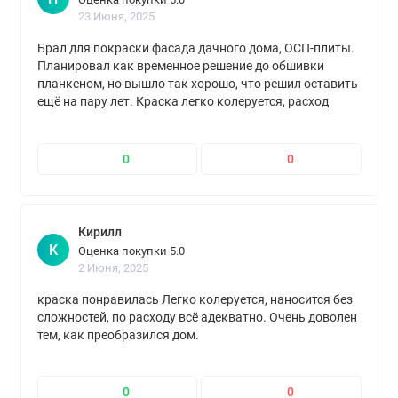
23 Июня, 2025
Брал для покраски фасада дачного дома, ОСП-плиты.
Планировал как временное решение до обшивки
планкеном, но вышло так хорошо, что решил оставить
ещё на пару лет. Краска легко колеруется, расход
средний, наносится без проблем. Очень доволен, вид
дома стал аккуратный и свежий.
0
0
Кирилл
К
Оценка покупки 5.0
2 Июня, 2025
краска понравилась Легко колеруется, наносится без
сложностей, по расходу всё адекватно. Очень доволен
тем, как преобразился дом.
0
0