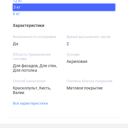
12 кг
3 кг
6 кг
Характеристики
Возможность колеровки
Время высыхания, часов
Да
2
Область применения
Основа
состава
Акриловая
Для фасадов, Для стен,
Для потолка
Способ нанесения
Степень блеска покрытия
Краскопульт, Кисть,
Матовое покрытие
Валик
Все характеристики