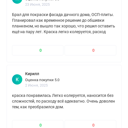
23 Июня, 2025
Брал для покраски фасада дачного дома, ОСП-плиты.
Планировал как временное решение до обшивки
планкеном, но вышло так хорошо, что решил оставить
ещё на пару лет. Краска легко колеруется, расход
средний, наносится без проблем. Очень доволен, вид
дома стал аккуратный и свежий.
0
0
Кирилл
К
Оценка покупки 5.0
2 Июня, 2025
краска понравилась Легко колеруется, наносится без
сложностей, по расходу всё адекватно. Очень доволен
тем, как преобразился дом.
0
0