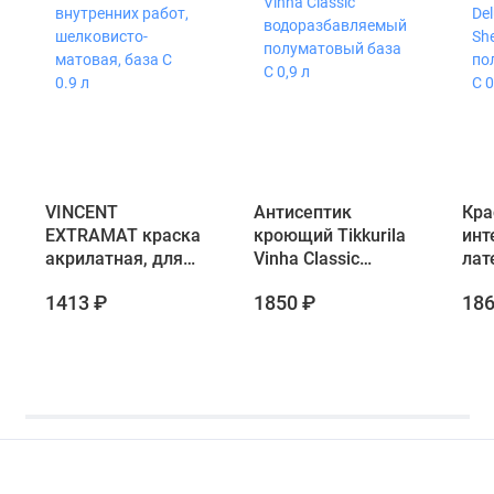
VINCENT
Антисептик
Кра
EXTRAMAT краска
кроющий Tikkurila
инт
акрилатная, для
Vinha Classic
лат
внутренних работ,
водоразбавляемый
Delu
1413 ₽
1850 ₽
186
шелковисто-
полуматовый база
She
матовая, база C
C 0,9 л
пол
0.9 л
C 0,