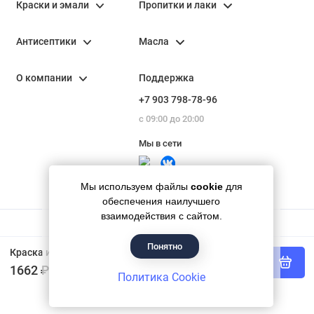
Краски и эмали
Пропитки и лаки
Антисептики
Масла
О компании
Поддержка
+7 903 798-78-96
с 09:00 до 20:00
Мы в сети
Мы используем файлы
cookie
для
обеспечения наилучшего
взаимодействия с сайтом.
Понятно
Гипермаркет красок «Банапал», 2018 - 2026
Краска интерьерная латексная Parade Deluxe Brilliant Silky Shine цвет шелковисто-матовый База C 0,9 л
В корзину
1662 ₽
Политика Cookie