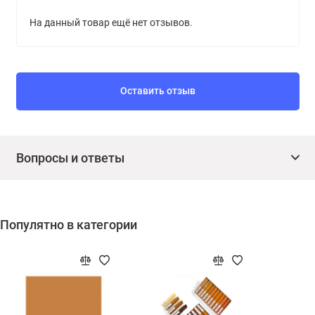
Покрытие беречь от воды в течение суток после нанесения.
На данный товар ещё нет отзывов.
При понижении температуры и повышении влажности
воздуха время высыхания увеличивается.
Подготовка поверхности:
Оставить отзыв
Поверхность должна быть сухой, чистой и обезжиренной.
При необходимости удалить остатки непрочно держащегося
покрытия, Глянцевые поверхности (старая масляная краска
Вопросы и ответы
и эмаль) обработать мелкой шкуркой до шероховатости и
очистить от образовавшейся пыли. Трещины, выбоины и
неровности зашпатлевать, затем высохшую поверхность
Популятно в категории
отшлифовать.
Грунтование:
Перед нанесением краски поверхность, особенно
впитывающую и мелящую (штукатурка, гипс, гипсокартон,