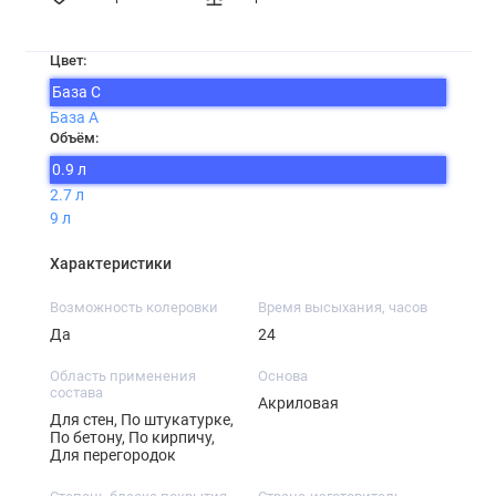
Цвет:
База C
База А
Объём:
0.9 л
2.7 л
9 л
Характеристики
Возможность колеровки
Время высыхания, часов
Да
24
Область применения
Основа
состава
Акриловая
Для стен, По штукатурке,
По бетону, По кирпичу,
Для перегородок