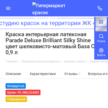
тудию красок на территории ЖК «Зил
Каталог
Краска интерьерная латексная
Parade Deluxe Brilliant Silky Shine
Поиск
цвет шелковисто-матовый База C
0,9 л
Войти
Главная
Лакокрасочные материалы
Краски и эмали
Краска интер
Описание
Характеристики
Отзывы
0
Вопросы и о
Колеруется
Купон -5% WELCOME5
Популярный