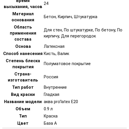
Время
24
высыхания, часов
Материал
Бетон, Кирпич, Штукатурка
основания
Область
Для стен, По штукатурке, По бетону, По
применения
кирпичу, Для перегородок
состава
Основа
Латексная
Способ нанесения
Кисть, Валик
Степень блеска
Полуматовое покрытие
покрытия
Страна-
Россия
изготовитель
Тип работ
Внутренние
Вид краски
Гладкая
Название модели
аква pro'latex Е20
Объем
0.9 л
Тип
Краска
Цвет
База А