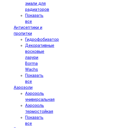
эмали для
радиаторов
Показать
все
Антисептики и
пропитки
Гидрофобизатор
Декоративные
восковые
лазури
Borma
Wachs
Показать
все
Аэрозоли
Аэрозоль
универсальная
Аэрозоль
термостойкая
Показать
все