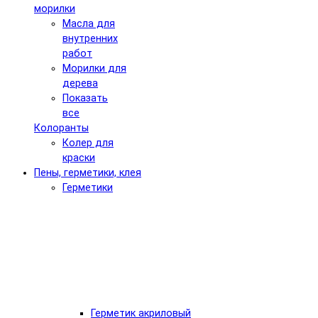
морилки
Масла для
внутренних
работ
Морилки для
дерева
Показать
все
Колоранты
Колер для
краски
Пены, герметики, клея
Герметики
Герметик акриловый