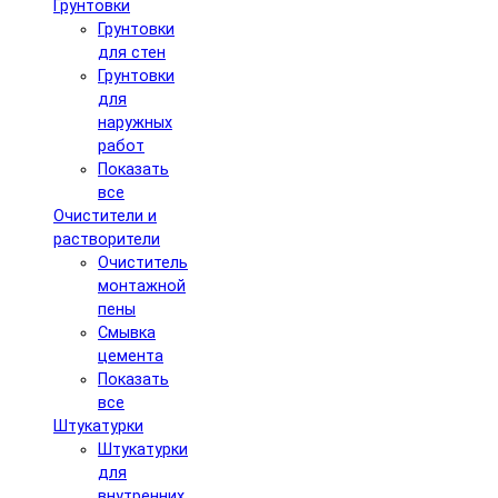
Грунтовки
Грунтовки
для стен
Грунтовки
для
наружных
работ
Показать
все
Очистители и
растворители
Очиститель
монтажной
пены
Смывка
цемента
Показать
все
Штукатурки
Штукатурки
для
внутренних