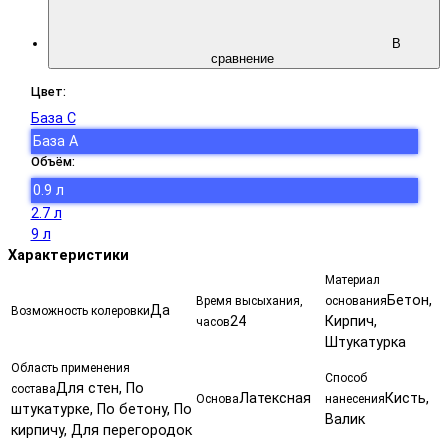
В
сравнение
Цвет:
База С
База А
Объём:
0.9 л
2.7 л
9 л
Характеристики
Материал
Бетон,
Время высыхания,
основания
Да
Возможность колеровки
24
Кирпич,
часов
Штукатурка
Область применения
Способ
Для стен, По
состава
Латексная
Кисть,
Основа
нанесения
штукатурке, По бетону, По
Валик
кирпичу, Для перегородок