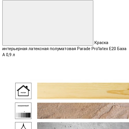
Краска
интерьерная латексная полуматовая Parade Pro'latex Е20 База
А 0,9 л