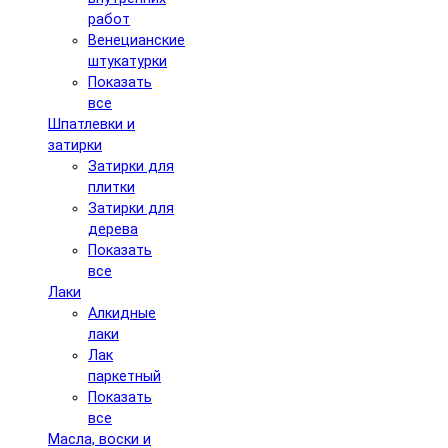
работ
Венецианские
штукатурки
Показать
все
Шпатлевки и
затирки
Затирки для
плитки
Затирки для
дерева
Показать
все
Лаки
Алкидные
лаки
Лак
паркетный
Показать
все
Масла, воски и