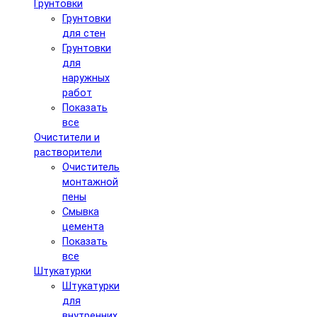
Грунтовки
Грунтовки
для стен
Грунтовки
для
наружных
работ
Показать
все
Очистители и
растворители
Очиститель
монтажной
пены
Смывка
цемента
Показать
все
Штукатурки
Штукатурки
для
внутренних