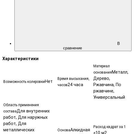
В
сравнение
Характеристики
Материал
Металл,
основания
Дерево,
Время высыхания,
Нет
Возможность колеровки
24 часа
Ржавчина, По
часов
ржавчине,
Универсальный
Область применения
Для внутренних
состава
работ, Для наружных
работ, Для
Расход квдрат за 1
металлических
Алкидная
Основа
10 м2
л