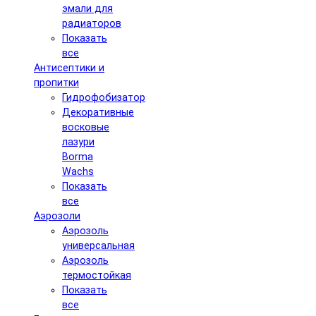
эмали для
радиаторов
Показать
все
Антисептики и
пропитки
Гидрофобизатор
Декоративные
восковые
лазури
Borma
Wachs
Показать
все
Аэрозоли
Аэрозоль
универсальная
Аэрозоль
термостойкая
Показать
все