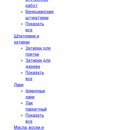
работ
Венецианские
штукатурки
Показать
все
Шпатлевки и
затирки
Затирки для
плитки
Затирки для
дерева
Показать
все
Лаки
Алкидные
лаки
Лак
паркетный
Показать
все
Масла, воски и