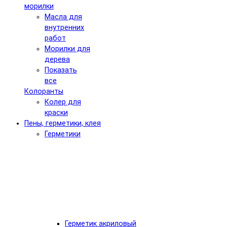
морилки
Масла для
внутренних
работ
Морилки для
дерева
Показать
все
Колоранты
Колер для
краски
Пены, герметики, клея
Герметики
Герметик акриловый