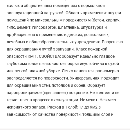
жилых и общественных помещениях с нормальной
эксплуатационной нагрузкой. Область применения: внутри
помещений по минеральным поверхностям (бетон, кирпич,
гипс, цемент, гипсокартон, шпатлевка, штукатурка и
др.)Разрешена к применению в детских, дошкольных,
лечебных и общеобразовательных учреждениях. Разрешена
для окрашивания путей эвакуации. Класс пожарной
опасности КМ 1. СВОЙСТВА: образует идеально гладкое
глубокоматовое шелковистое покрытиеустойчива к сухой
или легкой влажной уборке. Легко наносится, равномерно
распределяется по поверхности. Универсальная: подходит
для окрашивания стен, потолков и обоев. Образует
паропроницаемое («дышащее») покрытие. Не желтеет и не
теряет цвет в процессе эксплуатации. Не мелит. Не имеет
неприятного запаха. Расход в 1 слой: 1л до 9м2 в
зависимости от качества поверхности, толщины слоя и
используемого инструмента. Цвет: База А (белый).
Колеровка ручная: колеровочными красками Dali,