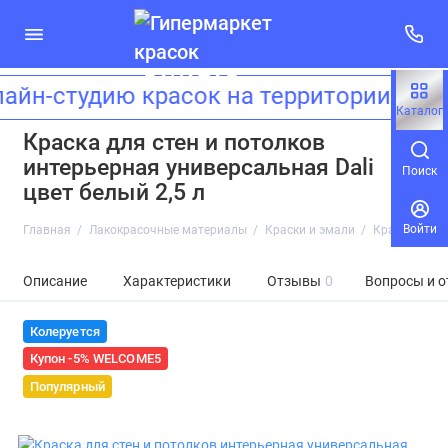
н-студию красок на территории ЖК 
Каталог
Краска для стен и потолков
интерьерная универсальная Dali
Поиск
цвет белый 2,5 л
Войти
Главная
Лакокрасочные материалы
Краски и эмали
Краска для с
Описание
Характеристики
Отзывы
0
Вопросы и о
Колеруется
Купон -5% WELCOME5
Популярный