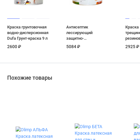
Краска грунтовочная
Антисептик
Краска
водно-дисперсионная
лессирующий
трещин
Dufa Грунт-краска 9 л
защитно-
резинов
декоративный Prosept
серый 6
2600 ₽
5084 ₽
2925 ₽
Bio Lasur цвет
лиственница 9 л
Похожие товары