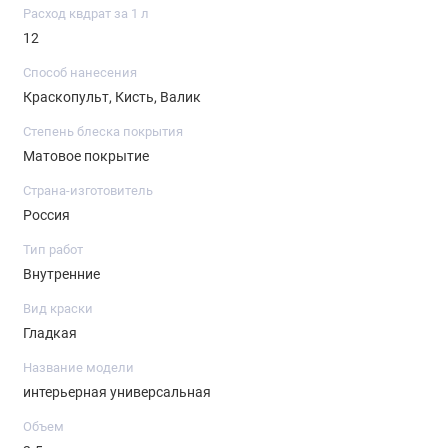
Расход квдрат за 1 л
12
Способ нанесения
Краскопульт, Кисть, Валик
Степень блеска покрытия
Матовое покрытие
Страна-изготовитель
Россия
Тип работ
Внутренние
Вид краски
Гладкая
Название модели
интерьерная универсальная
Объем