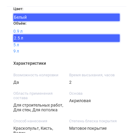
Цвет:
Белый
Объём:
0.9 л
2.5 л
5 л
9 л
Характеристики
Возможность колеровки
Время высыхания, часов
Да
2
Область применения
Основа
состава
Акриловая
Для строительных работ,
Для стен, Для потолка
Способ нанесения
Степень блеска покрытия
Краскопульт, Кисть,
Матовое покрытие
Валик