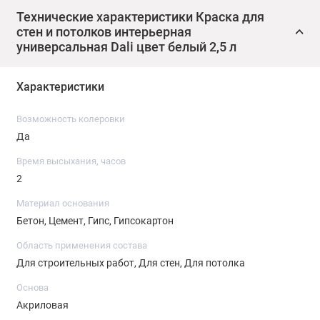
универсальными колерными пастами Dali, но не более 4% от
Технические характеристики Краска для
стен и потолков интерьерная
общей массы краски. Колеровка машиннаяпо каталогам:
универсальная Dali цвет белый 2,5 л
NCS 1950, Nova 2024, RAL. Срок годности: 1,5 года в
заполненной герметичной таре.
Характеристики
Возможность колеровки
Да
Время высыхания, часов
2
Материал основания
Бетон, Цемент, Гипс, Гипсокартон
Область применения состава
Для строительных работ, Для стен, Для потолка
Основа
Акриловая