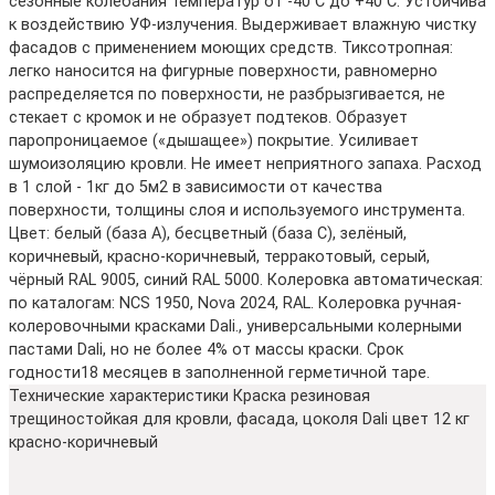
сезонные колебания температур от -40 С до +40 С. Устойчива
к воздействию УФ-излучения. Выдерживает влажную чистку
фасадов с применением моющих средств. Тиксотропная:
легко наносится на фигурные поверхности, равномерно
распределяется по поверхности, не разбрызгивается, не
стекает с кромок и не образует подтеков. Образует
паропроницаемое («дышащее») покрытие. Усиливает
шумоизоляцию кровли. Не имеет неприятного запаха. Расход
в 1 слой - 1кг до 5м2 в зависимости от качества
поверхности, толщины слоя и используемого инструмента.
Цвет: белый (база А), бесцветный (база С), зелёный,
коричневый, красно-коричневый, терракотовый, серый,
чёрный RAL 9005, синий RAL 5000. Колеровка автоматическая:
по каталогам: NCS 1950, Nova 2024, RAL. Колеровка ручная-
колеровочными красками Dali., универсальными колерными
пастами Dali, но не более 4% от массы краски. Срок
годности18 месяцев в заполненной герметичной таре.
Технические характеристики Краска резиновая
трещиностойкая для кровли, фасада, цоколя Dali цвет 12 кг
красно-коричневый