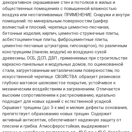
декоративное окрашивание стен и потолков в жилых и
общественных помещениях с повышенной влажностью
воздуха или неотапливаемых. ПРИМЕНЕНИЕ: Снаружи и внутри
помещений: по минеральным поверхностям (шифер
волнистый и плоский, черепица цементно-песчаная,
бетонные изделия, кирпич, цементно-стружечные плиты,
асбестоцементные плиты, фиброцементные плиты,
цементно-песчаные штукатурки, гипсокартон), по различным
конструкциям (панели, модули) из воздушно-сухой
древесины, ОСБ, ДСП, ДВП , применяемых при строительстве
каркасно-панельных и модульных домов, по оцинкованной
стали, загрунтованным металлическим поверхностям, по
искусственной черепице. СВОЙСТВА: образует резиновое
глубоко матовое шелковистое покрытие, устойчивое к
механическим воздействиям и загрязнениям. Отличается
высоким сопротивлением к растрескиванию, идеально
подходит для новых зданий с естественной усадкой.
Скрывает трещины (до 3-х мм) и мелкие дефекты основания,
препятствует образованию новых трещин. Содержит
активный антисептик, обеспечивает надежную защиту от
плесени и грибка. Атмосферостойкая, выдерживает