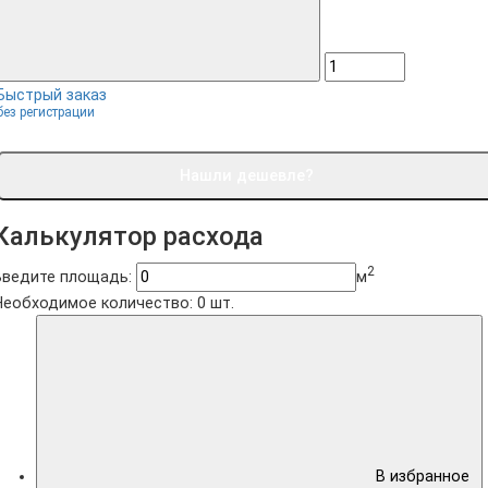
Быстрый заказ
без регистрации
Нашли дешевле?
Калькулятор расхода
2
Введите площадь:
м
Необходимое количество:
0
шт.
В избранное