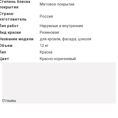
Степень блеска
Матовое покрытие
покрытия
Страна-
Россия
изготовитель
Тип работ
Наружные и внутренние
Вид краски
Резиновая
Название модели
для кровли, фасада, цоколя
Объем
12 кг
Тип
Краска
Цвет
Красно-коричневый
Отзывы