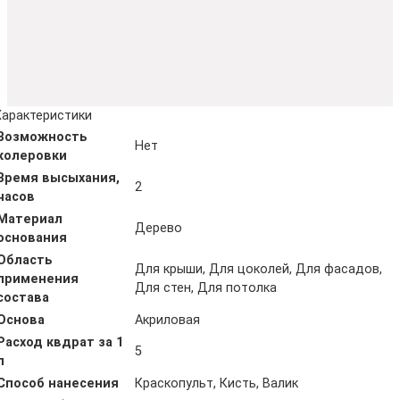
Характеристики
Возможность
Нет
колеровки
Время высыхания,
2
часов
Материал
Дерево
основания
Область
Для крыши, Для цоколей, Для фасадов,
применения
Для стен, Для потолка
состава
Основа
Акриловая
Расход квдрат за 1
5
л
Способ нанесения
Краскопульт, Кисть, Валик