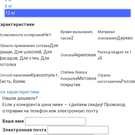
6 кг
12 кг
Характеристики
Время высыхания,
Материал
Нет
Возможность колеровки
2
Дерево
часов
основания
Для
Область применения состава
крыши, Для цоколей, Для
Расход квдрат за 1
Акриловая
Основа
фасадов, Для стен, Для
5
л
потолка
Степень блеска
Краскопульт,
Способ нанесения
Страна-
Матовое
покрытия
Кисть, Валик
Росси
изготовитель
покрытие
Все характеристики
Нашли дешевле?
Если у конкурента цена ниже — сделаем скидку! Промокод
отправим на телефон или электронную почту.
Ваше имя
Электронная почта