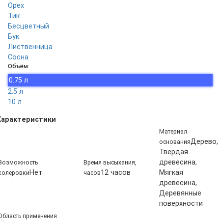
Орех
Тик
Бесцветный
Бук
Лиственница
Сосна
Объём:
0.75 л
2.5 л
10 л
Характеристики
Материал
Дерево,
основания
Твердая
древесина,
Возможность
Время высыхания,
Нет
12 часов
Мягкая
колеровки
часов
древесина,
Деревянные
поверхности
Область применения