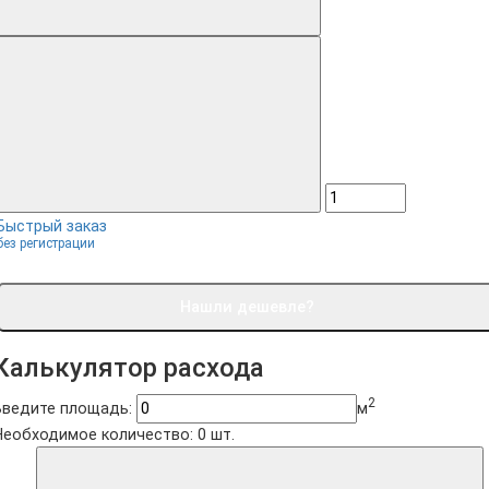
Быстрый заказ
без регистрации
Нашли дешевле?
Калькулятор расхода
2
Введите площадь:
м
Необходимое количество:
0
шт.