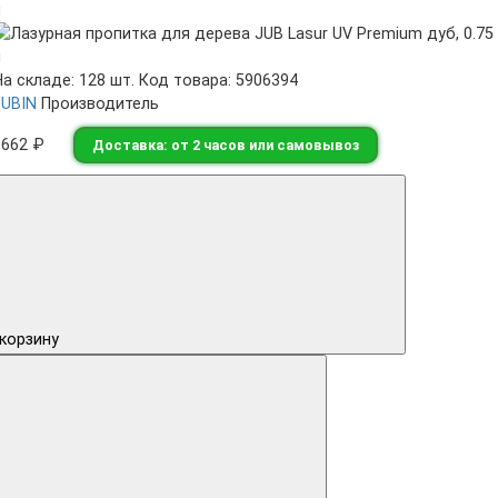
На складе: 128 шт.
Код товара: 5906394
JUBIN
Производитель
1662 ₽
Доставка: от 2 часов или самовывоз
 корзину