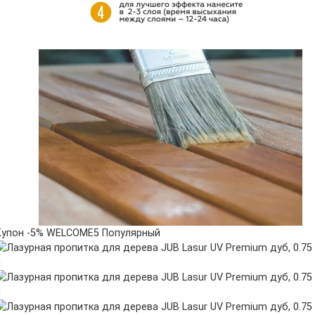
Купон -5% WELCOME5
Популярный