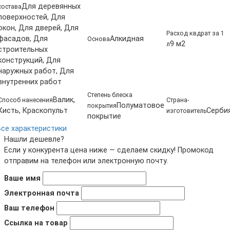
Для деревянных
состава
поверхностей, Для
окон, Для дверей, Для
Расход квдрат за 1
фасадов, Для
Алкидная
Основа
9 м2
л
строительных
конструкций, Для
наружных работ, Для
внутренних работ
Степень блеска
Валик,
Способ нанесения
Страна-
Полуматовое
покрытия
Кисть, Краскопульт
Серби
изготовитель
покрытие
Все характеристики
Нашли дешевле?
Если у конкурента цена ниже — сделаем скидку! Промокод
отправим на телефон или электронную почту.
Ваше имя
Электронная почта
Ваш телефон
Ссылка на товар