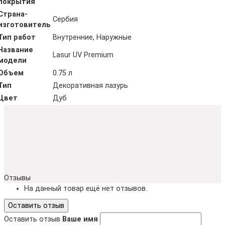
покрытия
Страна-
Сербия
изготовитель
Тип работ
Внутренние, Наружные
Название
Lasur UV Premium
модели
Объем
0.75 л
Тип
Декоративная лазурь
Цвет
Дуб
Отзывы
На данный товар ещё нет отзывов.
Оставить отзыв
Оставить отзыв
Ваше имя