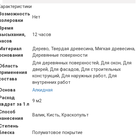
Характеристики
Возможность
Нет
колеровки
Время
высыхания,
12 часов
часов
Материал
Дерево, Твердая древесина, Мягкая древесина,
основания
Деревянные поверхности
Для деревянных поверхностей, Для окон, Для
Область
дверей, Для фасадов, Для строительных
применения
конструкций, Для наружных работ, Для
состава
внутренних работ
Основа
Алкидная
Расход
9 м2
квдрат за 1 л
Способ
Валик, Кисть, Краскопульт
нанесения
Степень
блеска
Полуматовое покрытие