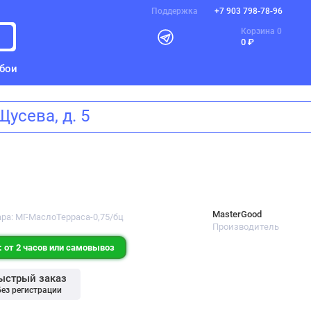
Поддержка
+7 903 798-78-96
Корзина
0
0 ₽
бои
а Щусева, д. 5
MasterGood
ара: МГ-МаслоТерраса-0,75/бц
Производитель
 от 2 часов или самовывоз
ыстрый заказ
без регистрации