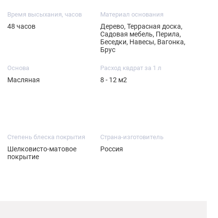
Время высыхания, часов
Материал основания
48 часов
Дерево, Террасная доска,
Садовая мебель, Перила,
Беседки, Навесы, Вагонка,
Брус
Основа
Расход квдрат за 1 л
Масляная
8 - 12 м2
Степень блеска покрытия
Страна-изготовитель
Шелковисто-матовое
Россия
покрытие