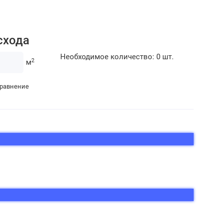
схода
Необходимое количество:
0
шт.
2
м
сравнение