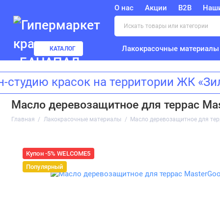
О нас
Акции
B2B
Наш
Лакокрасочные материалы
КАТАЛОГ
ию красок на территории ЖК «Зилар
Масло деревозащитное для террас Mas
Главная
Лакокрасочные материалы
Масло деревозащитное для тер
Купон -5% WELCOME5
Популярный