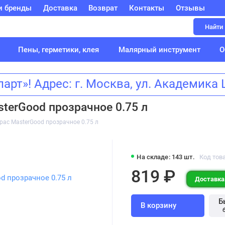
и бренды
Доставка
Возврат
Контакты
Отзывы
Найти
Пены, герметики, клея
Малярный инструмент
О
т»! Адрес: г. Москва, ул. Академик
terGood прозрачное 0.75 л
рас MasterGood прозрачное 0.75 л
На складе: 143 шт.
Код тов
819 ₽
Доставка:
Б
В корзину