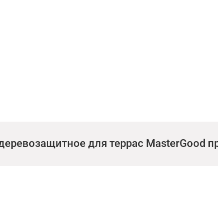
деревозащитное для террас MasterGood пр
й