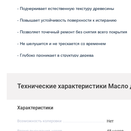
- Подчеркивает естественную текстуру древесины
- Повышает устойчивость поверхности к истиранию
- Позволяет точечный ремонт без снятия всего покрытия
- Не шелушится и не трескается со временем
- Глубоко проникает в структуру дерева
Область применения
- Террасные доски и уличные конструкции
Технические характеристики Масло 
- Садовая мебель и перила
- Беседки и навесы
Характеристики
- Другие деревянные поверхности на открытом воздухе
Возможность колеровки
Нет
- Подходит для новых и ранее обработанных поверхносте
Время высыхания, часов