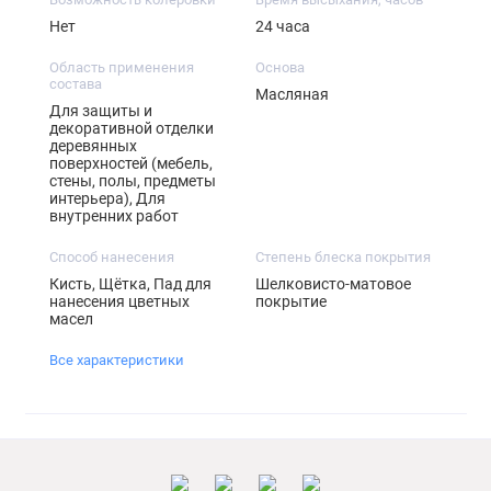
Нет
24 часа
Область применения
Основа
состава
Масляная
Для защиты и
декоративной отделки
деревянных
поверхностей (мебель,
стены, полы, предметы
интерьера), Для
внутренних работ
Способ нанесения
Степень блеска покрытия
Кисть, Щётка, Пад для
Шелковисто-матовое
нанесения цветных
покрытие
масел
Все характеристики