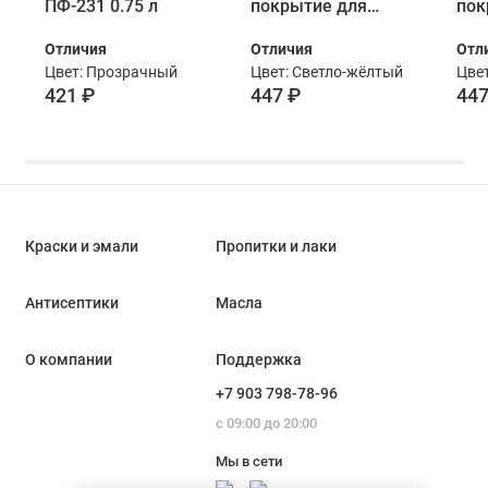
ПФ-231 0.75 л
покрытие для
пок
древесины
дре
Отличия
Отличия
Отл
Любимая Дача
Люб
Цвет: Прозрачный
Цвет: Светло-жёлтый
Цве
0,75 л груша
0,7
421 ₽
447 ₽
447
Краски и эмали
Пропитки и лаки
Антисептики
Масла
О компании
Поддержка
+7 903 798-78-96
с 09:00 до 20:00
Мы в сети