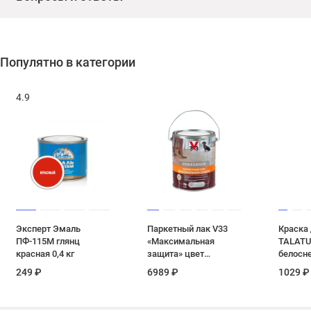
Популятно в категории
4.9
Эксперт Эмаль
Паркетный лак V33
Краска 
ПФ-115М глянц
«Максимальная
TALATU
красная 0,4 кг
защита» цвет
белосне
полуглянцевый 5 л
249 ₽
6989 ₽
1029 ₽