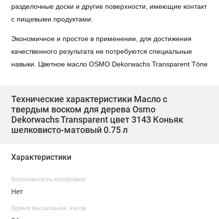
разделочные доски и другие поверхности, имеющие контакт
с пищевыми продуктами.
Экономичное и простое в применении, для достижения
качественного результата не потребуются специальные
навыки. Цветное масло OSMO Dekorwachs Transparent Töne
это четыре вида очищенных растительных масла, которые
вместе с цветными пигментами глубоко и равномерно
Технические характеристики Масло с
проникают в древесину, а твердые воски канделилла и
твердым воском для дерева Osmo
карнауба образуют надежный защитный слой, который
Dekorwachs Transparent цвет 3143 Коньяк
придает водо и грязеотталкивающие свойства, а также
шелковисто-матовый 0.75 л
делает поверхность устойчивой к истиранию. Помимо воды,
масло устойчиво к воздействию вина, пива, газированных
Характеристики
напитков, кофе, чая, соков и молока. У дерева, покрытого
цветным маслом OSMO Dekorwachs Transparent,
Возможность колеровки
естественный рисунок становится контрастным и
Нет
выраженным, а поверхность тактильно приятной. В отличие
Время высыхания, часов
от лаковых покрытий масла не трескаются, не шелушатся и