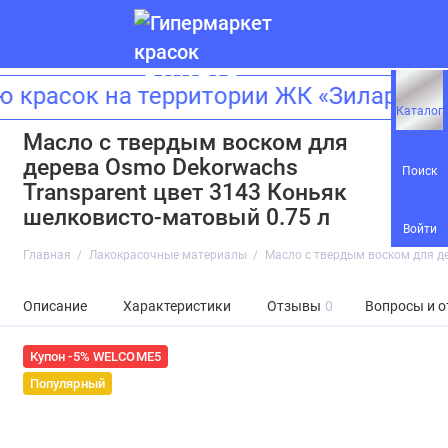
красок на территории ЖК «Зиларт»! 
Каталог
Масло с твердым воском для
дерева Osmo Dekorwachs
Поиск
Transparent цвет 3143 Коньяк
шелковисто-матовый 0.75 л
Войти
Главная
Лакокрасочные материалы
Масло с твердым воском для де
Описание
Характеристики
Отзывы
0
Вопросы и о
Купон -5% WELCOME5
Популярный