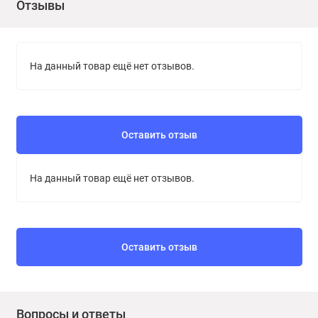
Отзывы
и степени обработки древесины. Приведённое значение
относится к гладкой и строганой/ шлифованной
поверхности. Другие виды поверхности могут привести к
На данный товар ещё нет отзывов.
отклонению от заявленного расхода.
Оставить отзыв
На данный товар ещё нет отзывов.
Оставить отзыв
Вопросы и ответы