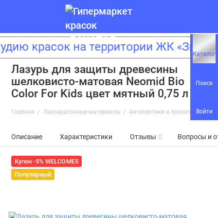
дию красок на территории ЖК «Зилар
Каталог
Лазурь для защиты древесины
шелковисто-матовая Neomid Bio
Поиск
Color For Kids цвет мятный 0,75 л
Войти
Главная
Лакокрасочные материалы
Антисептики и пропитки
Лазу
Описание
Характеристики
Отзывы
0
Вопросы и о
Купон -5% WELCOME5
Популярный