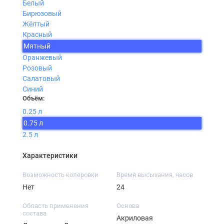
Белый
Бирюзовый
Жёлтый
Красный
Мятный
Оранжевый
Розовый
Салатовый
Синий
Объём:
0.25 л
0.75 л
2.5 л
Характеристики
Возможность колеровки
Время высыхания, часов
Нет
24
Область применения
Основа
состава
Акриловая