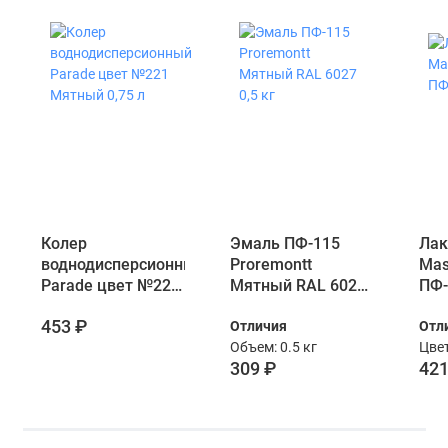
Колер
Эмаль ПФ-115
Лак
воднодисперсионный
Proremontt
Mas
Parade цвет №221
Мятный RAL 6027
ПФ-
Мятный 0,75 л
0,5 кг
453 ₽
Отличия
Отл
Объем: 0.5 кг
Цве
309 ₽
421