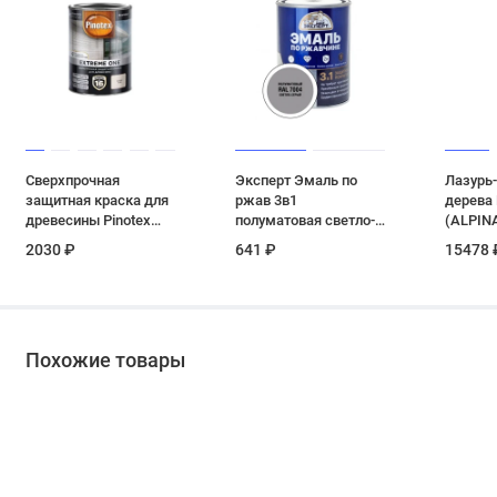
Сверхпрочная
Эксперт Эмаль по
Лазурь-
защитная краска для
ржав 3в1
дерева
древесины Pinotex
полуматовая светло-
(ALPIN
Extreme One база BW
серый RAL 7004 0,8 кг
лессир
2030 ₽
641 ₽
15478 
полуматовая 0,9 л
внутре
шелк-м
тик 9 кг
Похожие товары