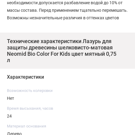
необходимости допускается разбавление водой до 10% от
массы состава. Перед применением тщательно перемешать.
Возможны незначительные различия в оттенках цветов
разных партий, в этом случае рекомендуется смешать
состав в одной емкости и далее производить нанесение.
Технические характеристики Лазурь для
защиты древесины шелковисто-матовая
НАНЕСЕНИЕ: состав наносить при температуре
Neomid Bio Color For Kids цвет мятный 0,75
окружающего воздуха и поверхности не ниже +5°С,
л
относительной влажности воздуха не более 80%.
Рекомендуется произвести контрольный выкрас на
Характеристики
небольшом участке поверхности для проверки
совместимости состава с поверхностью.
Возможность колеровки
Нет
Состав рекомендуется наносить кистью вдоль волокон или
распылителем в 2-3 слоя, при этом финишный слой
Время высыхания, часов
рекомендуется наносить кистью. Рекомендуется проводить
24
межслойную шлифовку.
Материал основания
Дерево