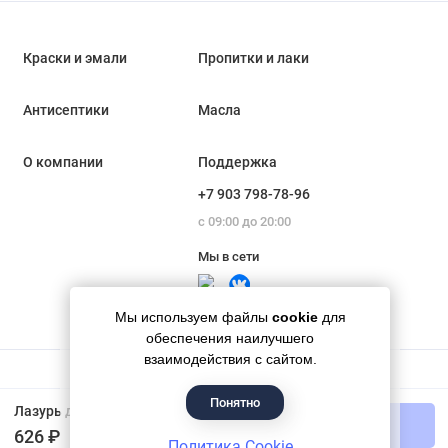
Краски и эмали
Пропитки и лаки
Антисептики
Масла
О компании
Поддержка
+7 903 798-78-96
с 09:00 до 20:00
Мы в сети
Мы используем файлы
cookie
для
обеспечения наилучшего
взаимодействия с сайтом.
Понятно
Гипермаркет красок «Банапал», 2018 - 2026
Лазурь для защиты древесины шелковисто-матовая Neomid Bio Color For Kids цвет мятный 0,75 л
В корзину
626 ₽
Политика Cookie