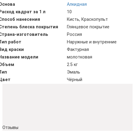
Основа
Алкидная
Расход квдрат за 1 л
10
Способ нанесения
Кисть, Краскопульт
Степень блеска покрытия
Глянцевое покрытие
Страна-изготовитель
Россия
Тип работ
Наружные и внутренние
Вид краски
Фактурная
Название модели
молотковая
Объем
2.5 кг
Тип
Эмаль
Цвет
Чёрный
Отзывы