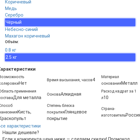
Коричневый
Медь
Серебро
Чёрный
Небесно-синий
Махагон коричневый
Объём:
0.8 кг
2.5 кг
Характеристики
Возможность
Материал
4
Время высыхания, часов
Нет
Металл
колеровки
основания
Область применения
Расход квдрат за 1
Алкидная
Основа
Для металла
10
состава
л
Способ
Степень блеска
Страна-
Кисть,
Глянцевое
нанесения
покрытия
Росси
изготовитель
Краскопульт
покрытие
Все характеристики
Нашли дешевле?
Если у конкурента цена ниже — сделаем скидку! Промокод