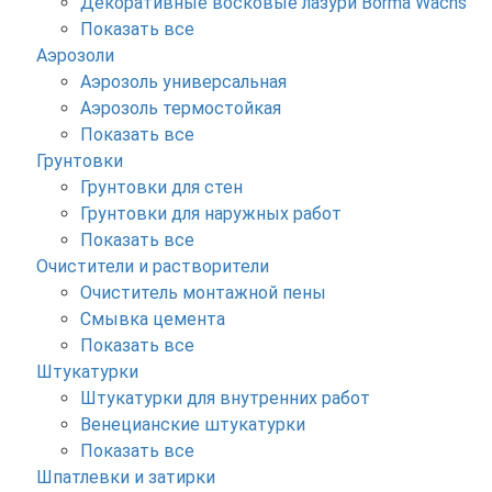
Декоративные восковые лазури Borma Wachs
Показать все
Аэрозоли
Аэрозоль универсальная
Аэрозоль термостойкая
Показать все
Грунтовки
Грунтовки для стен
Грунтовки для наружных работ
Показать все
Очистители и растворители
Очиститель монтажной пены
Смывка цемента
Показать все
Штукатурки
Штукатурки для внутренних работ
Венецианские штукатурки
Показать все
Шпатлевки и затирки