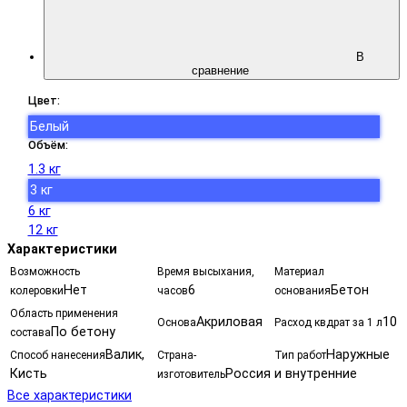
В
сравнение
Цвет:
Белый
Объём:
1.3 кг
3 кг
6 кг
12 кг
Характеристики
Возможность
Время высыхания,
Материал
Нет
6
Бетон
колеровки
часов
основания
Область применения
Акриловая
10
Основа
Расход квдрат за 1 л
По бетону
состава
Валик,
Наружные
Способ нанесения
Страна-
Тип работ
Кисть
Россия
и внутренние
изготовитель
Все характеристики