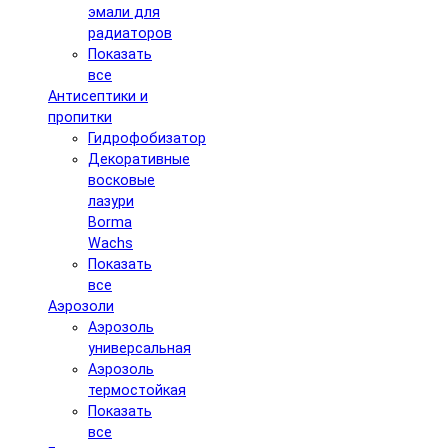
эмали для
радиаторов
Показать
все
Антисептики и
пропитки
Гидрофобизатор
Декоративные
восковые
лазури
Borma
Wachs
Показать
все
Аэрозоли
Аэрозоль
универсальная
Аэрозоль
термостойкая
Показать
все