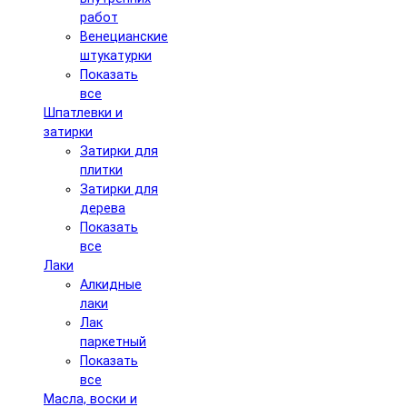
работ
Венецианские
штукатурки
Показать
все
Шпатлевки и
затирки
Затирки для
плитки
Затирки для
дерева
Показать
все
Лаки
Алкидные
лаки
Лак
паркетный
Показать
все
Масла, воски и