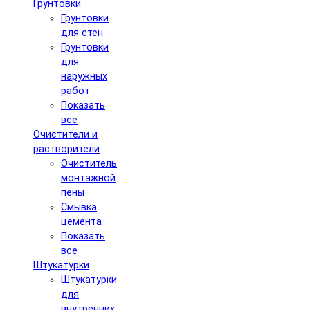
Грунтовки
Грунтовки
для стен
Грунтовки
для
наружных
работ
Показать
все
Очистители и
растворители
Очиститель
монтажной
пены
Смывка
цемента
Показать
все
Штукатурки
Штукатурки
для
внутренних