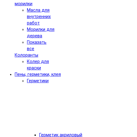
морилки
Масла для
внутренних
работ
Морилки для
дерева
Показать
все
Колоранты
Колер для
краски
Пены, герметики, клея
Герметики
Герметик акриловый