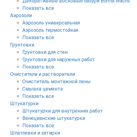
Декоративные восковые лазури Borma Wachs
Показать все
Аэрозоли
Аэрозоль универсальная
Аэрозоль термостойкая
Показать все
Грунтовки
Грунтовки для стен
Грунтовки для наружных работ
Показать все
Очистители и растворители
Очиститель монтажной пены
Смывка цемента
Показать все
Штукатурки
Штукатурки для внутренних работ
Венецианские штукатурки
Показать все
Шпатлевки и затирки