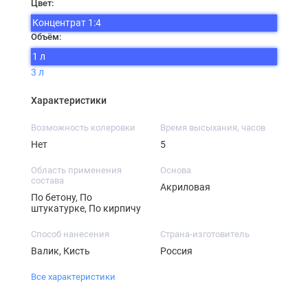
Цвет:
Концентрат 1:4
Объём:
1 л
3 л
Характеристики
Возможность колеровки
Время высыхания, часов
Нет
5
Область применения
Основа
состава
Акриловая
По бетону, По
штукатурке, По кирпичу
Способ нанесения
Страна-изготовитель
Валик, Кисть
Россия
Все характеристики