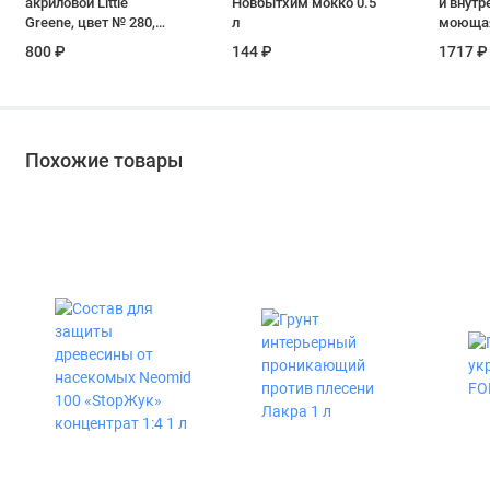
акриловой Little
Новбытхим мокко 0.5
и внутр
Greene, цвет № 280,
л
моющая
PLEAT, 60 мл
АК –118
800 ₽
144 ₽
1717 ₽
7 кг
Похожие товары