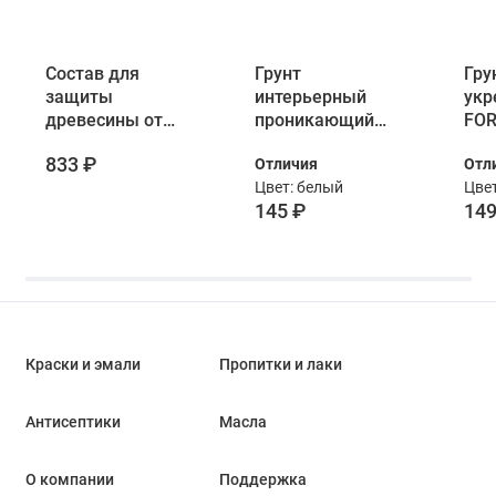
Состав для
Грунт
Гру
защиты
интерьерный
укр
древесины от
проникающий
FOR
насекомых
против плесени
833 ₽
Отличия
Отл
Neomid 100
Лакра 1 л
Цвет: белый
Цве
«StopЖук»
145 ₽
149
концентрат 1:4 1 л
Краски и эмали
Пропитки и лаки
Антисептики
Масла
О компании
Поддержка