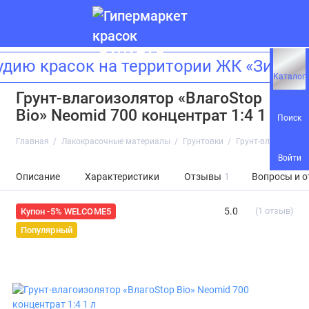
ию красок на территории ЖК «Зиларт
Каталог
Грунт-влагоизолятор «ВлагоStop
Bio» Neomid 700 концентрат 1:4 1 л
Поиск
Главная
Лакокрасочные материалы
Грунтовки
Грунт-влагоизолят
Войти
Описание
Характеристики
Отзывы
1
Вопросы и о
5.0
(1 отзыв)
Купон -5% WELCOME5
Популярный