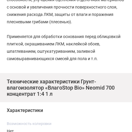
с основой и увеличения прочности поверхностного слоя,
снижения расхода ЛКМ, защиты от влаги и поражения
плесневыми грибами (плесенью).
Применяется для обработки основания перед облицовкой
плиткой, окрашиванием ЛКМ, наклейкой обоев,
шпатлеванием, оштукатуриванием, заливкой
самовыравнивающихся смесей для пола и т.п.
Рекомендуется использование в помещениях с повышенной
влажностью (кухни, душевые, бани, подвалы и т.д.), а также
для грунтования фасадов зданий.
Технические характеристики Грунт-
влагоизолятор «ВлагоStop Bio» Neomid 700
концентрат 1:4 1 л
ПРИМЕНЕНИЕ:
Характеристики
Неомид BлагоStopBiO – концентрат, перед применением
необходимо размешать и развести водой: для грунтования
Возможность колеровки
поверхностей внутренних помещений в соотношении 1:4.Для
Нет