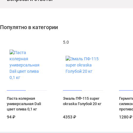
Популятно в категории
5.0
Паста колерная
Эмаль ПФ-115 super
Гермет
универсальная Dali
okraska Голубой 20 кг
силико
цвет олива 0,1 кг
против
Церезит
94 ₽
4353 ₽
1280 ₽
серебри
мл