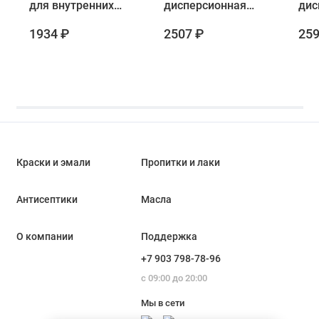
для внутренних
дисперсионная
дис
работ Лакра 25 кг
для потолков
для
1934 ₽
2507 ₽
259
матовая 25 кг
пот
Краски и эмали
Пропитки и лаки
Антисептики
Масла
О компании
Поддержка
+7 903 798-78-96
с 09:00 до 20:00
Мы в сети