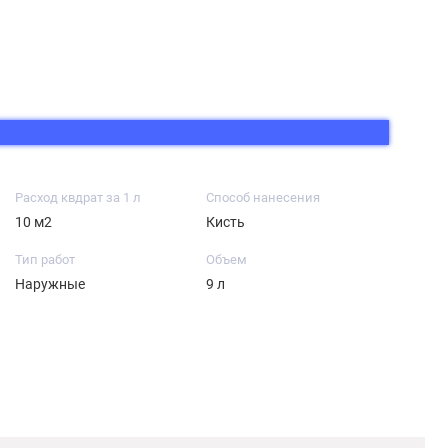
Расход квдрат за 1 л
Способ нанесения
10 м2
Кисть
Тип работ
Объем
Наружные
9 л