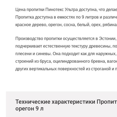
Цена пропитки Пинотекс Ультра доступна, что дел
Пропитка доступна в емкостях по 9 литров и различ
красное дерево, орегон, сосна, белый, орех, рябина
Производство пропитки осуществляется в Эстонии, 
подчеркивает естественную текстуру древесины, п
плесени и синевы. Она подходит как для наружных,
строений из бруса, оцилиндрованного бревна, вагонк
других вертикальных поверхностей из строганой и
Для придания поверхности дополнительной устойчи
нанесение лака. Перед началом работ сделайте пр
Перед применением и в процессе работы тщательн
Технические характеристики Пропит
поверхности (отшлифуйте и уберите пыль неворсист
орегон 9 л
смола, ржавчина или дубильные вещества, тщател