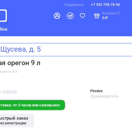
Поддержка
+7 903 798-78-96
Корзина
0
0 ₽
бои
а Щусева, д. 5
я орегон 9 л
орегон 9 л
Pinotex
: 5353790
Производитель
тавка: от 2 часов или самовывоз
ыстрый заказ
без регистрации