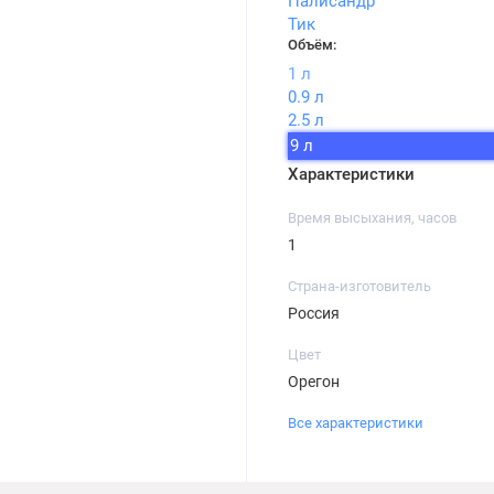
Палисандр
Тик
Объём:
1 л
0.9 л
2.5 л
9 л
Характеристики
Время высыхания, часов
1
Страна-изготовитель
Россия
Цвет
Орегон
Все характеристики