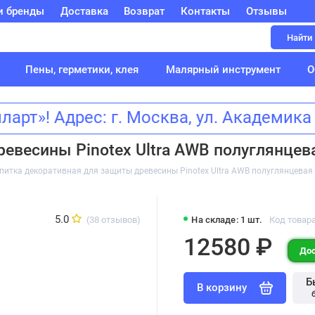
и бренды
Доставка
Возврат
Контакты
Отзывы
Найти
Пены, герметики, клея
Малярный инструмент
О
т»! Адрес: г. Москва, ул. Академик
евесины Pinotex Ultra AWB полуглянцева
питка декоративная для защиты древесины Pinotex Ultra AWB полуглянцевая 
5.0
(38 отзывов)
На складе: 1 шт.
Код товара
12580 ₽
Дос
Б
В корзину