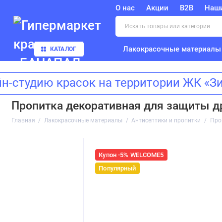
О нас
Акции
B2B
Наш
Лакокрасочные материалы
КАТАЛОГ
дию красок на территории ЖК «Зилар
Пропитка декоративная для защиты др
Главная
Лакокрасочные материалы
Антисептики и пропитки
Про
Купон -5% WELCOME5
Популярный