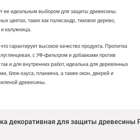
ает ее идеальным выбором для защиты древесины.
ных цветах, таких как палисандр, тиковое дерево,
 и калужница.
что гарантирует высокое качество продукта. Пропитка
олуглянцевая, с УФ-фильтром и добавками против
 так и для внутренних работ, идеальна для деревянных
и, блок-хауса, планкена, а также окон, дверей и
 пиленой древесины.
вости к абразивному износу рекомендуется
обный выкрас и проверьте совместимость материалов.
о перемешивайте пропитку. Произведите подготовку
ка декоративная для защиты древесины Pi
ой тканью). Если на поверхности заметны гниль,
ьно отшлифуйте поверхность и обработайте