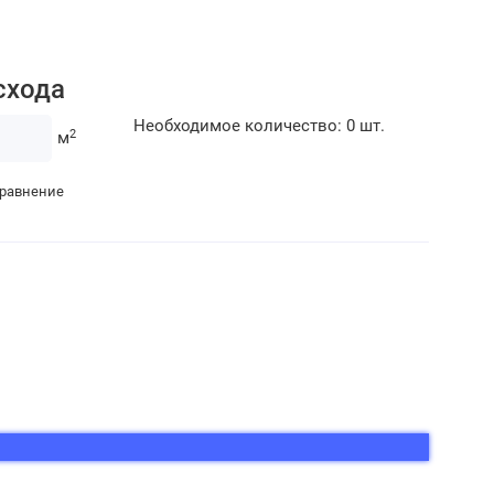
схода
Необходимое количество:
0
шт.
2
м
сравнение