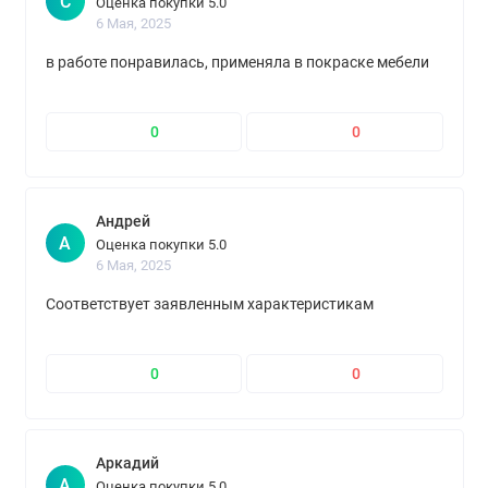
С
Оценка покупки 5.0
обнаружении отличий рекомендуется материал разных
6 Мая, 2025
партий перемешать в чистой большой емкости.
в работе понравилась, применяла в покраске мебели
При нанесении на архитектурно единую поверхность следует
применять материал одной производственной партии. При
0
0
планировании работ учитывать требование действующих
строительных норм и общепризнанных правил строитель
Андрей
А
Оценка покупки 5.0
6 Мая, 2025
Соответствует заявленным характеристикам
0
0
Аркадий
А
Оценка покупки 5.0