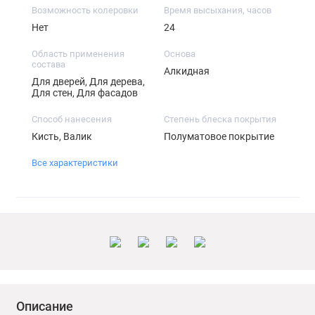
Возможность колеровки
Время высыхания, часов
Нет
24
Область применения
Основа
состава
Алкидная
Для дверей, Для дерева,
Для стен, Для фасадов
Способ нанесения
Степень блеска покрытия
Кисть, Валик
Полуматовое покрытие
Все характеристики
Описание