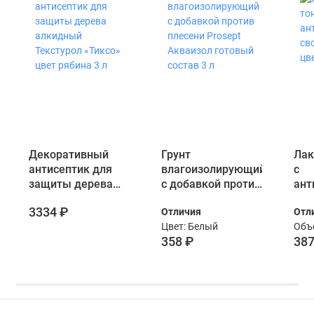
Декоративный
Грунт
Лак
антисептик для
влагоизолирующий
с
защиты дерева
с добавкой против
ант
алкидный
плесени Prosept
сво
3334 ₽
Отличия
Отл
Текстурол «Тиксо»
Акваизол готовый
цве
Цвет: Белый
Объе
цвет рябина 3 л
состав 3 л
358 ₽
387