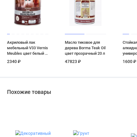
Акриловый лак
Масло тиковое для
Стойкая
мебельный V33 Vernis
дерева Borma Teak Oil
алкидн
Meubles цвет белый 1
цвет прозрачный 20 л
универ
л
Tikkuril
2340 ₽
47823 ₽
1600 ₽
матовая
Похожие товары