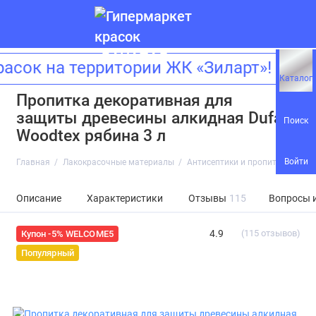
к на территории ЖК «Зиларт»! Адре
Каталог
Пропитка декоративная для
защиты древесины алкидная Dufa
Поиск
Woodtex рябина 3 л
Войти
Главная
Лакокрасочные материалы
Антисептики и пропитки
Про
Описание
Характеристики
Отзывы
115
Вопросы 
4.9
(115 отзывов)
Купон -5% WELCOME5
Популярный