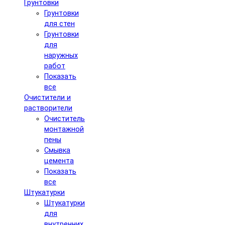
Грунтовки
Грунтовки
для стен
Грунтовки
для
наружных
работ
Показать
все
Очистители и
растворители
Очиститель
монтажной
пены
Смывка
цемента
Показать
все
Штукатурки
Штукатурки
для
внутренних