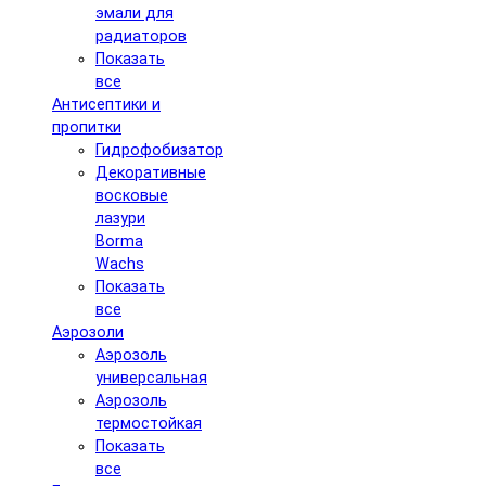
эмали для
радиаторов
Показать
все
Антисептики и
пропитки
Гидрофобизатор
Декоративные
восковые
лазури
Borma
Wachs
Показать
все
Аэрозоли
Аэрозоль
универсальная
Аэрозоль
термостойкая
Показать
все