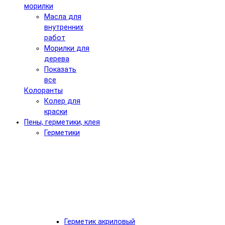
морилки
Масла для
внутренних
работ
Морилки для
дерева
Показать
все
Колоранты
Колер для
краски
Пены, герметики, клея
Герметики
Герметик акриловый