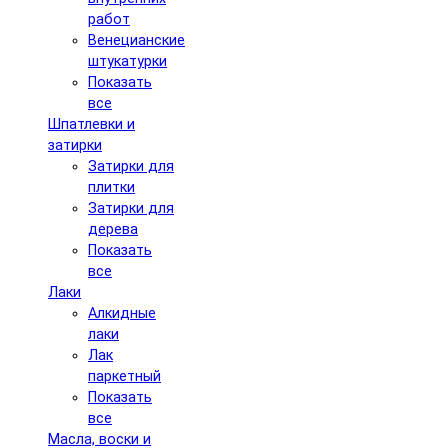
работ
Венецианские
штукатурки
Показать
все
Шпатлевки и
затирки
Затирки для
плитки
Затирки для
дерева
Показать
все
Лаки
Алкидные
лаки
Лак
паркетный
Показать
все
Масла, воски и