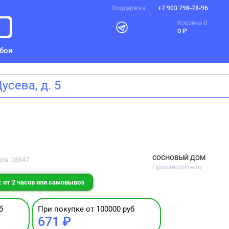
Поддержка
+7 903 798-78-96
Корзина
0
0 ₽
бои
 Щусева, д. 5
СОСНОВЫЙ ДОМ
ра: 28847
Производитель
 от 2 часов или самовывоз
б
При покупке от 100000 руб
671 ₽