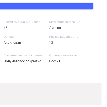
Время высыхания, часов
Материал основания
48
Дерево
Основа
Расход квдрат за 1 л
Акриловая
13
Степень блеска покрытия
Страна-изготовитель
Полуматовое покрытие
Россия