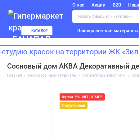
О нас
Акции
B2B
Наш
Лакокрасочные материалы
КАТАЛОГ
ю красок на территории ЖК «Зиларт»
Сосновый дом АКВА Декоративный дер
Главная
Лакокрасочные материалы
Антисептики и пропитки
Сос
Купон -5% WELCOME5
Популярный