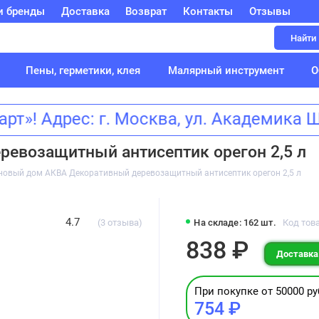
и бренды
Доставка
Возврат
Контакты
Отзывы
Найти
Пены, герметики, клея
Малярный инструмент
О
! Адрес: г. Москва, ул. Академика
евозащитный антисептик орегон 2,5 л
новый дом АКВА Декоративный деревозащитный антисептик орегон 2,5 л
4.7
(3 отзыва)
На складе: 162 шт.
Код това
838 ₽
Доставка:
При покупке от 50000 ру
754 ₽