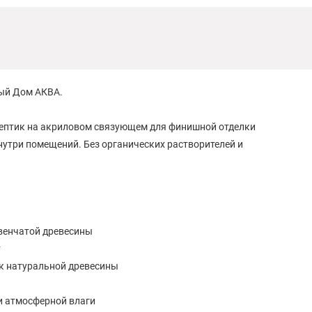
вый Дом АКВА.
ептик на акриловом связующем для финишной отделки
нутри помещений. Без органических растворителей и
евенчатой древесины
т
ок натуральной древесины
 атмо­сферной влаги