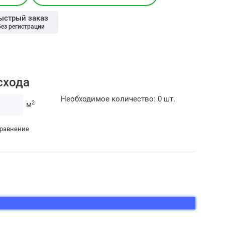
ыстрый заказ
без регистрации
схода
Необходимое количество:
0
шт.
2
м
сравнение