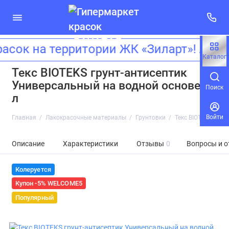
сок на территории ЖК «Зиларт»! Ад
Каталог
Текс BIOTEKS грунт-антисептик
Универсальный на водной основе 9
Поиск
л
Войти
Главная
Лакокрасочные материалы
Грунтовки
Текс BIOTEKS грун
Описание
Характеристики
Отзывы
0
Вопросы и о
Колеруется
Купон -5% WELCOME5
Популярный