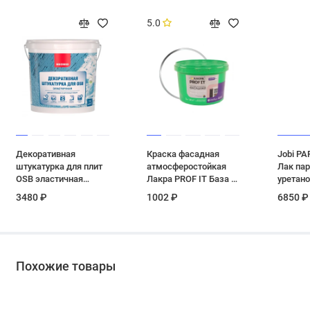
5.0
Декоративная
Краска фасадная
Jobi P
штукатурка для плит
атмосферостойкая
Лак пар
OSB эластичная
Лакра PROF IT База А
уретан
Neomid цвет белый 6
3 кг
9 л
3480 ₽
1002 ₽
6850 ₽
кг
Похожие товары