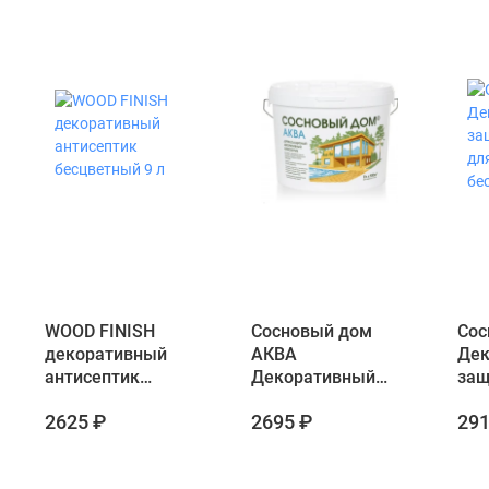
WOOD FINISH
Сосновый дом
Сос
декоративный
АКВА
Дек
антисептик
Декоративный
защ
бесцветный 9 л
деревозащитный
для
2625 ₽
2695 ₽
291
антисептик
бес
бесцветный 9 л