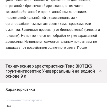
строганой и бревенчатой древесины, в том числе
термообработанной и пропитанной под давлением,
подлежащей дальнейшей окраске водными и
органоразбавляемыми антисептиками, красками или
эмалями. Защищает древесину от биопоражений (синевы и
плесени). Не применяется для обработки уже зараженной
древесины. Не является самостоятельным покрытием, не
защищает от воздействия солнечного света. После
высыхания грунта нанести финишное покрытие, что
обеспечит высокую степень защиты.
Технические характеристики Текс BIOTEKS
грунт-антисептик Универсальный на водной
Предварительная подготовка
основе 9 л
Поверхность очистить от загрязнений и пыли. Подгнивший
Характеристики
верхний слой древесины снять шлифованием и очистить
поверхность жесткой щеткой. Покрытые плесенью
Возможность колеровки
поверхности очистить с помощью хлорсодержащего
Нет