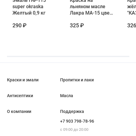
Эмаль ПФ-115
Краска на
Кра
super okraska
льняном масле
жёл
Желтый 0,9 кг
Лакра МА-15 цвет
"КА
жёлтый 0,9 кг
290 ₽
325 ₽
326
Краски и эмали
Пропитки и лаки
Антисептики
Масла
О компании
Поддержка
+7 903 798-78-96
с 09:00 до 20:00