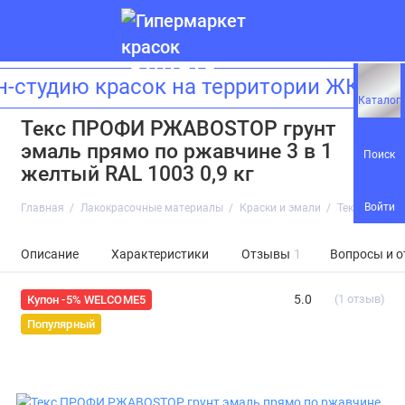
тудию красок на территории ЖК «Зил
Каталог
Текс ПРОФИ РЖАВОSTOP грунт
эмаль прямо по ржавчине 3 в 1
Поиск
желтый RAL 1003 0,9 кг
Войти
Главная
Лакокрасочные материалы
Краски и эмали
Текс ПРОФИ 
Описание
Характеристики
Отзывы
1
Вопросы и о
5.0
(1 отзыв)
Купон -5% WELCOME5
Популярный