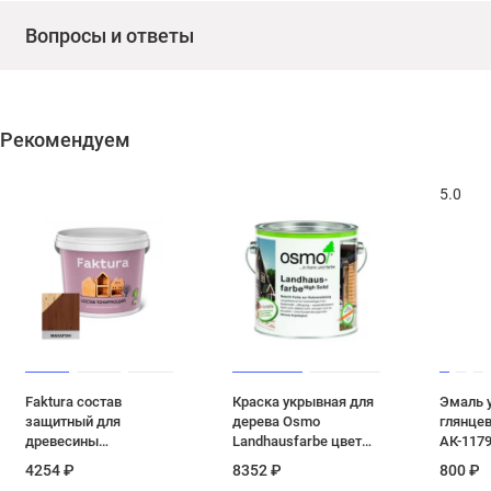
Вопросы и ответы
Рекомендуем
5.0
Faktura состав
Краска укрывная для
Эмаль 
защитный для
дерева Osmo
глянцев
древесины
Landhausfarbe цвет
АК-1179
водорастворимый
2203 Желтая ель 0.75
база А 1
4254 ₽
8352 ₽
800 ₽
махагон 0,9 л
л