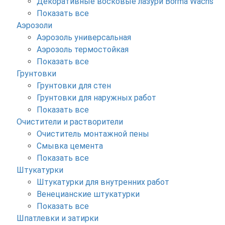
Декоративные восковые лазури Borma Wachs
Показать все
Аэрозоли
Аэрозоль универсальная
Аэрозоль термостойкая
Показать все
Грунтовки
Грунтовки для стен
Грунтовки для наружных работ
Показать все
Очистители и растворители
Очиститель монтажной пены
Смывка цемента
Показать все
Штукатурки
Штукатурки для внутренних работ
Венецианские штукатурки
Показать все
Шпатлевки и затирки