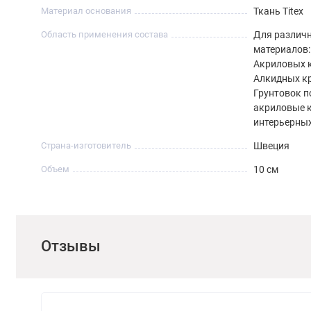
Материал основания
Ткань Titex
Область применения состава
Для различ
материалов:
Акриловых к
Алкидных кр
Грунтовок п
акриловые 
интерьерных
Страна-изготовитель
Швеция
Объем
10 см
Отзывы