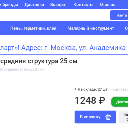
и бренды
Доставка
Возврат
Контакты
Отзывы
Найти
Пены, герметики, клея
Малярный инструмент
О
т»! Адрес: г. Москва, ул. Академик
средняя структура 25 см
6 средняя структура 25 см
На складе: 27 шт.
Код товар
1248 ₽
Достав
Б
В корзину