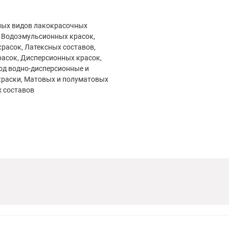
ных видов лакокрасочных
 Водоэмульсионных красок,
расок, Латексных составов,
асок, Дисперсионных красок,
од водно-дисперсионные и
краски, Матовых и полуматовых
 составов