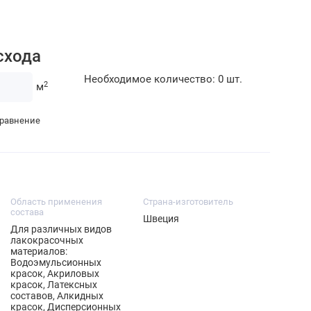
схода
Необходимое количество:
0
шт.
2
м
сравнение
Область применения
Страна-изготовитель
состава
Швеция
Для различных видов
лакокрасочных
материалов:
Водоэмульсионных
красок, Акриловых
красок, Латексных
составов, Алкидных
красок, Дисперсионных