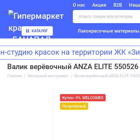
О нас
Акции
B2B
Наш
Лакокрасочные материалы
КАТАЛОГ
дию красок на территории ЖК «Зилар
Валик верёвочный ANZA ELITE 550526 
Главная
Малярный инструмент
Валик верёвочный ANZA ELITE 55052
Купон -5% WELCOME5
Популярный