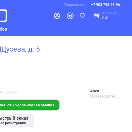
Поддержка
+7 903 798-78-96
Корзина
0
0 ₽
бои
а Щусева, д. 5
Anza
а: 550526
Производитель
ка: от 2 часов или самовывоз
ыстрый заказ
без регистрации