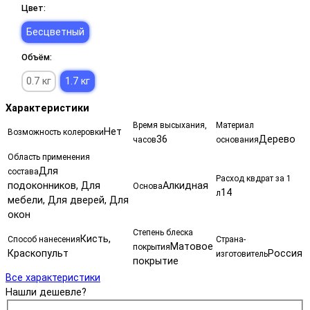
Цвет:
Бесцветный
Объём:
0.7 кг
1.7 кг
Характеристики
Время высыхания,
Материал
Нет
Возможность колеровки
36
Дерево
часов
основания
Область применения
Для
состава
Расход квдрат за 1
подоконников, Для
Алкидная
Основа
14
л
мебели, Для дверей, Для
окон
Степень блеска
Кисть,
Способ нанесения
Страна-
Матовое
покрытия
Краскопульт
Россия
изготовитель
покрытие
Все характеристики
Нашли дешевле?