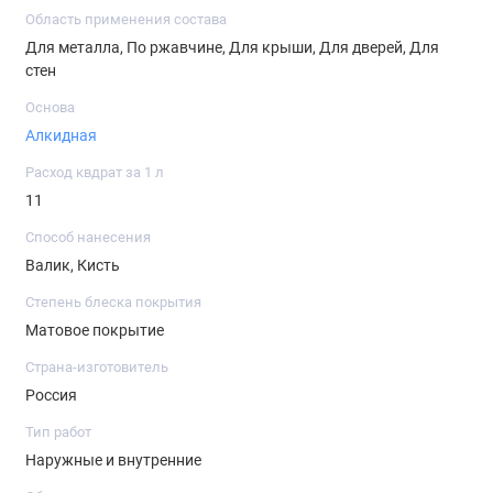
растворителем 647. Наносить в 2-3 слоя при температуре от
Область применения состава
-10 до 40С. При необходимости разбавить растворителем
Для металла, По ржавчине, Для крыши, Для дверей, Для
647 до нужной консистенции. При температуре ниже 15С и
стен
относительной влажности воздуха выше 70% время
Основа
высыхания увеличивается. Перед применением
Алкидная
перемешать.
Расход квдрат за 1 л
11
Способ нанесения
Валик, Кисть
Степень блеска покрытия
Матовое покрытие
Страна-изготовитель
Россия
Тип работ
Наружные и внутренние