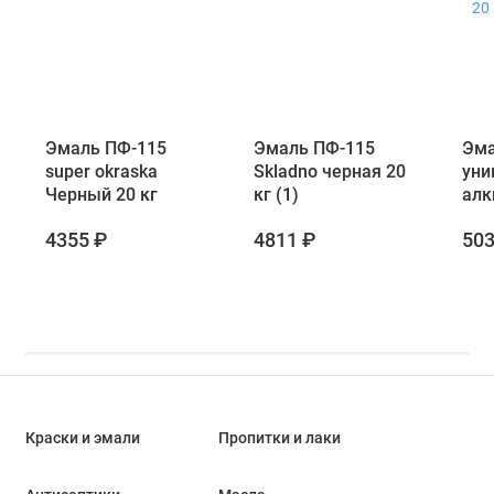
Эмаль ПФ-115
Эмаль ПФ-115
Эма
super okraska
Skladno черная 20
уни
Черный 20 кг
кг (1)
алк
Sup
4355 ₽
4811 ₽
503
гля
20 
Краски и эмали
Пропитки и лаки