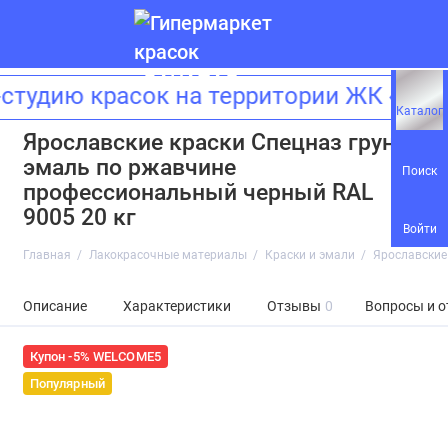
тудию красок на территории ЖК «Зил
Каталог
Ярославские краски Спецназ грунт-
эмаль по ржавчине
Поиск
профессиональный черный RAL
9005 20 кг
Войти
Главная
Лакокрасочные материалы
Краски и эмали
Ярославские
Описание
Характеристики
Отзывы
0
Вопросы и о
Купон -5% WELCOME5
Популярный