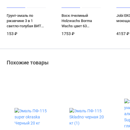
Грунт-эмаль по
Воск пчелиный
Jobi EK
ржавчине 3 в 1
Holzwachs Borma
моющая
светло-голубая ВИТ
Wachs цвет 63
color 0.4 кг
темный орех 500 мл
153 ₽
1753 ₽
4157 ₽
Похожие товары