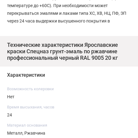
температуре до +60С). При необходимости может
перекрываться эмалями и лаками типа ХС, ХВ, НЦ, ПФ, ЭП
через 24 часа выдержки высушенного покрытия в
естественных условиях.
Свойства:
Технические характеристики Ярославские
краски Спецназ грунт-эмаль по ржавчине
3 в 1: преобразователь ржавчины, грунтовка,
профессиональный черный RAL 9005 20 кг
декоративная окраска;
можно применять по ржавому металлу;
Характеристики
допускается нанесение при минусовых температурах
(до - 10оС);
Возможность колеровки
покрытие устойчиво к действию воды, солей, масел,
Нет
агрессивных паров и газов;
быстросохнущая.
Время высыхания, часов
24
Подготовка поверхности и нанесение продукта:
Поверхность очистить от непрочно держащегося старого
Материал основания
покрытия, рыхлой ржавчины и окалины, обезжирить
Металл, Ржавчина