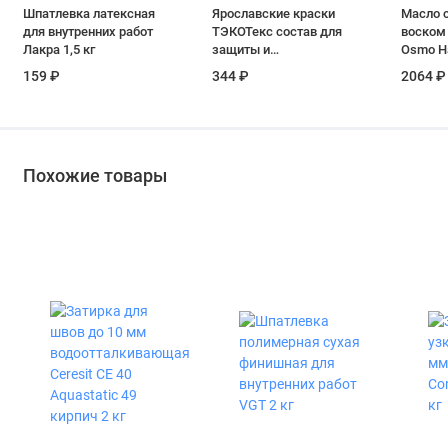
Шпатлевка латексная
Ярославские краски
Масло 
для внутренних работ
ТЭКОТекс состав для
воском
Лакра 1,5 кг
защиты и
Osmo H
тонирования
Farbig 
159 ₽
344 ₽
2064 ₽
древесины орех 0,7л,
Графит 
0,6 кг
матовое
Похожие товары