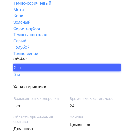
Темно-коричневый
Мята
Киви
Зелёный
Серо-голубой
Темный шоколад
Серый
Голубой
Темно-синий
Объём:
2 кг
5 кг
Характеристики
Возможность колеровки
Время высыхания, часов
Нет
24
Область применения
Основа
состава
Цементная
Для швов