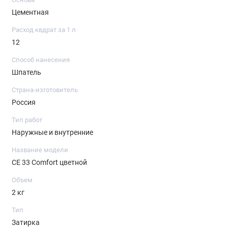
Цементная
Расход квдрат за 1 л
12
Способ нанесения
Шпатель
Страна-изготовитель
Россия
Тип работ
Наружные и внутренние
Название модели
СЕ 33 Comfort цветной
Объем
2 кг
Тип
Затирка