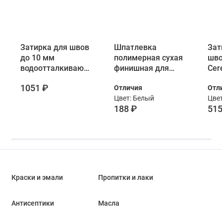
Затирка для швов
Шпатлевка
Зат
до 10 мм
полимерная сухая
шво
водоотталкивающая
финишная для
Cer
Ceresit СЕ 40
внутренних работ
Com
1051 ₽
Отличия
Отл
Aquastatic 49
VGT 2 кг
кг
Цвет: Белый
Цвет
кирпич 2 кг
188 ₽
515
Краски и эмали
Пропитки и лаки
Антисептики
Масла