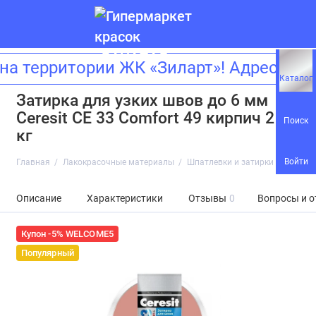
а территории ЖК «Зиларт»! Адрес: г
Каталог
Затирка для узких швов до 6 мм
Ceresit СЕ 33 Comfort 49 кирпич 2
Поиск
кг
Войти
Главная
Лакокрасочные материалы
Шпатлевки и затирки
Затирка
Описание
Характеристики
Отзывы
0
Вопросы и о
Купон -5% WELCOME5
Популярный