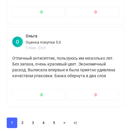
лаки. Для дерева снаруже только сенеж
0
0
Ольга
О
Оценка покупки 5.0
5 Мая, 2025
Отличный антисептик, пользуюсь им несколько лет.
Без запаха, очень красивый цвет. Экономичный
расход. Выписала впервые и была приятно удивлена
качеством упаковки. Банка обернута в два слоя
"пупырки", находилась в коробке, которая была точно
под размер банки, на коробке наклеена лента
"осторожно, хрупкое". Спасибо продавцу
0
0
1
2
3
4
5
>
>|