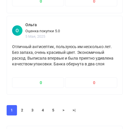
0
0
Ольга
О
Оценка покупки 5.0
5 Мая, 2025
Отличный антисептик, пользуюсь им несколько лет.
Без запаха, очень красивый цвет. Экономичный
расход. Выписала впервые и была приятно удивлена
качеством упаковки. Банка обернута в два слоя
"пупырки", находилась в коробке, которая была точно
под размер банки, на коробке наклеена лента
"осторожно, хрупкое". Спасибо продавцу
0
0
1
2
3
4
5
>
>|