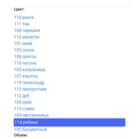
Цвет:
118 венге
111 тик
108 черешня
110 махагон
101 иней
103 сосна
106 орегон
116 лагуна
105 калужница
107 каштан
119 палисандр
115 папоротник
112 дуб
109 орех
113 слива
104 лиственница
114 рябина
102 бесцветный
Объём: