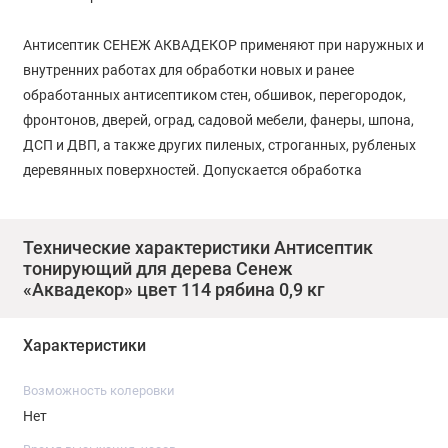
Антисептик СЕНЕЖ АКВАДЕКОР применяют при наружных и
внутренних работах для обработки новых и ранее
обработанных антисептиком стен, обшивок, перегородок,
фронтонов, дверей, оград, садовой мебели, фанеры, шпона,
ДСП и ДВП, а также других пиленых, строганных, рубленых
деревянных поверхностей. Допускается обработка
антисептиком СЕНЕЖ АКВАДЕКОР полов, перил, террас с
последующим покрытием устойчивым к истиранию лаком.
Технические характеристики Антисептик
тонирующий для дерева Сенеж
Ключевые преимущества
«Аквадекор» цвет 114 рябина 0,9 кг
Новая усиленная х2 формула для сложных природно-
климатических условий
Характеристики
Сочетание в одном составе алкидов, акрилатов и
масла повышает надежность
Возможность колеровки
Формирует яркие насыщенные оттенки уже при малых
Нет
расходах
Отлично наносится даже новичками без опыта