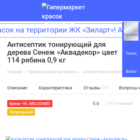
на территории ЖК «Зиларт»! Адрес: 
Каталог
Антисептик тонирующий для
дерева Сенеж «Аквадекор» цвет
Поиск
114 рябина 0,9 кг
Войти
Главная
Лакокрасочные материалы
Антисептики и пропитки
Анти
Описание
Характеристики
Отзывы
117
Вопросы 
5.0
(117 отзывов)
Купон -5% WELCOME5
Популярный