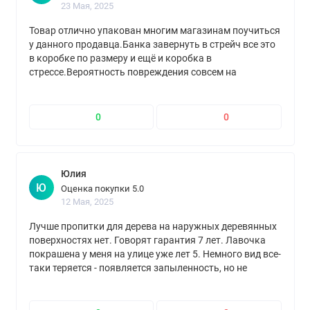
23 Мая, 2025
Товар отлично упакован многим магазинам поучиться
у данного продавца.Банка завернуть в стрейч все это
в коробке по размеру и ещё и коробка в
стрессе.Вероятность повреждения совсем на
минимуме.Молодцы.Спасибо.Доставлено в срок.
0
0
Юлия
Ю
Оценка покупки 5.0
12 Мая, 2025
Лучше пропитки для дерева на наружных деревянных
поверхностях нет. Говорят гарантия 7 лет. Лавочка
покрашена у меня на улице уже лет 5. Немного вид все-
таки теряется - появляется запыленность, но не
трескается и не облуплевается, как другие краски и
лаки. Для дерева снаруже только сенеж