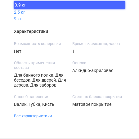
0.9 кг
2,5 кг
9 кг
Характеристики
Возможность колеровки
Время высыхания, часов
Нет
1
Область применения
Основа
состава
Алкидно-акриловая
Для банного полка, Для
беседок, Для дверей, Для
дерева, Для заборов
Способ нанесения
Степень блеска покрытия
Валик, Губка, Кисть
Матовое покрытие
Все характеристики