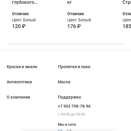
глубокого
кг
Стр
проникновения 0,9
0,9 
Отличия
Отличия
Отл
кг ведро
Цвет: Белый
Цвет: Белый
Цвет
120 ₽
176 ₽
185
Краски и эмали
Пропитки и лаки
Антисептики
Масла
О компании
Поддержка
+7 903 798-78-96
с 09:00 до 20:00
Мы в сети