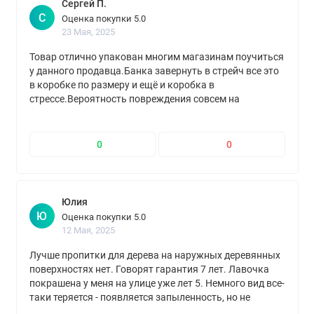
Сергей П.
С
Оценка покупки 5.0
23 Мая, 2025
Товар отлично упакован многим магазинам поучиться
у данного продавца.Банка завернуть в стрейч все это
в коробке по размеру и ещё и коробка в
стрессе.Вероятность повреждения совсем на
минимуме.Молодцы.Спасибо.Доставлено в срок.
0
0
Юлия
Ю
Оценка покупки 5.0
12 Мая, 2025
Лучше пропитки для дерева на наружных деревянных
поверхностях нет. Говорят гарантия 7 лет. Лавочка
покрашена у меня на улице уже лет 5. Немного вид все-
таки теряется - появляется запыленность, но не
трескается и не облуплевается, как другие краски и