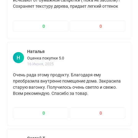
исчезают от бумажной салфетки ( пока не засохли) !
Сохраняет текстуру дерева, придает легкий оттенок
белизны! Если хотите освежить ,например ,
деревянные стены в доме ( как я) без хлопот и
самостоятельно - то это для вас!
0
0
Наталья
Н
Оценка покупки 5.0
16 Июня, 2025
Очень рада этому продукту. Благодаря ему
преобразила внутренне помещение дома. Закрасила
старую вагонку. Получилось очень светло и свежо.
Всем рекомендую. Спасибо за товар.
0
0