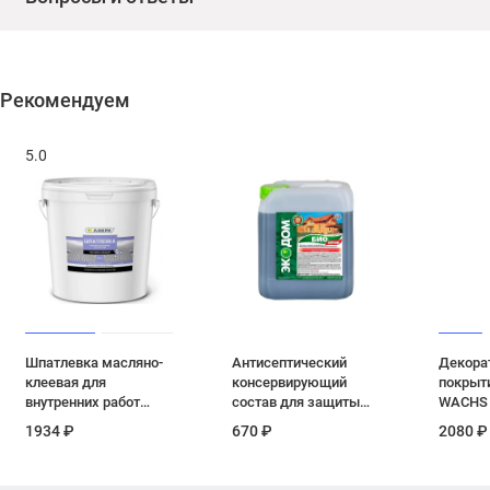
Рекомендуем
5.0
Шпатлевка масляно-
Антисептический
Декора
клеевая для
консервирующий
покрыт
внутренних работ
состав для защиты
WACHS 
Лакра 25 кг
древесины
цвет 12
1934 ₽
670 ₽
2080 ₽
фисташковый
Экодом Биопроф 5 кг