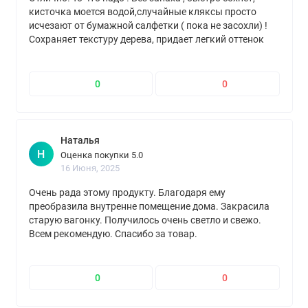
кисточка моется водой,случайные кляксы просто
исчезают от бумажной салфетки ( пока не засохли) !
Сохраняет текстуру дерева, придает легкий оттенок
белизны! Если хотите освежить ,например ,
деревянные стены в доме ( как я) без хлопот и
самостоятельно - то это для вас!
0
0
Наталья
Н
Оценка покупки 5.0
16 Июня, 2025
Очень рада этому продукту. Благодаря ему
преобразила внутренне помещение дома. Закрасила
старую вагонку. Получилось очень светло и свежо.
Всем рекомендую. Спасибо за товар.
0
0