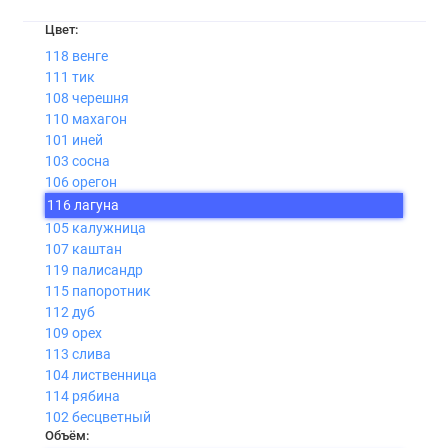
Цвет:
118 венге
111 тик
108 черешня
110 махагон
101 иней
103 сосна
106 орегон
116 лагуна
105 калужница
107 каштан
119 палисандр
115 папоротник
112 дуб
109 орех
113 слива
104 лиственница
114 рябина
102 бесцветный
Объём: