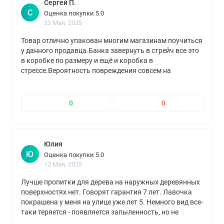
Сергей П.
С
Оценка покупки 5.0
23 Мая, 2025
Товар отлично упакован многим магазинам поучиться
у данного продавца.Банка завернуть в стрейч все это
в коробке по размеру и ещё и коробка в
стрессе.Вероятность повреждения совсем на
минимуме.Молодцы.Спасибо.Доставлено в срок.
0
0
Юлия
Ю
Оценка покупки 5.0
12 Мая, 2025
Лучше пропитки для дерева на наружных деревянных
поверхностях нет. Говорят гарантия 7 лет. Лавочка
покрашена у меня на улице уже лет 5. Немного вид все-
таки теряется - появляется запыленность, но не
трескается и не облуплевается, как другие краски и