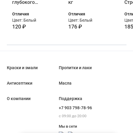
глубокого
кг
Стр
проникновения 0,9
0,9 
Отличия
Отличия
Отл
кг ведро
Цвет: Белый
Цвет: Белый
Цвет
120 ₽
176 ₽
185
Краски и эмали
Пропитки и лаки
Антисептики
Масла
О компании
Поддержка
+7 903 798-78-96
с 09:00 до 20:00
Мы в сети