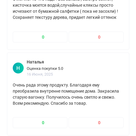
кисточка моется водой,случайные кляксы просто
исчезают от бумажной салфетки ( пока не засохли) !
Сохраняет текстуру дерева, придает легкий оттенок
белизны! Если хотите освежить ,например ,
деревянные стены в доме ( как я) без хлопот и
самостоятельно - то это для вас!
0
0
Наталья
Н
Оценка покупки 5.0
16 Июня, 2025
Очень рада этому продукту. Благодаря ему
преобразила внутренне помещение дома. Закрасила
старую вагонку. Получилось очень светло и свежо.
Всем рекомендую. Спасибо за товар.
0
0