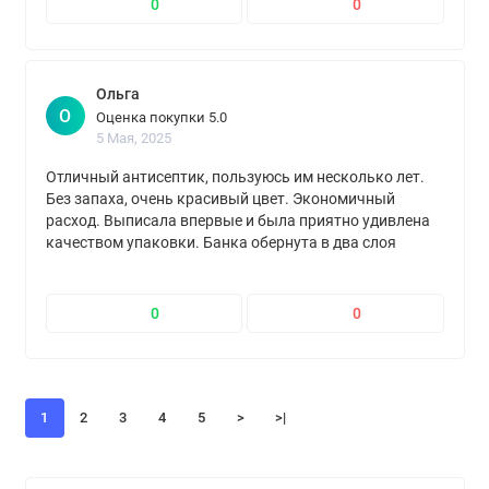
0
0
Ольга
О
Оценка покупки 5.0
5 Мая, 2025
Отличный антисептик, пользуюсь им несколько лет.
Без запаха, очень красивый цвет. Экономичный
расход. Выписала впервые и была приятно удивлена
качеством упаковки. Банка обернута в два слоя
"пупырки", находилась в коробке, которая была точно
под размер банки, на коробке наклеена лента
"осторожно, хрупкое". Спасибо продавцу
0
0
1
2
3
4
5
>
>|