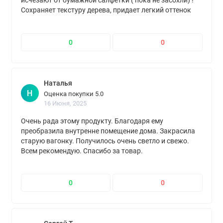
исчезают от бумажной салфетки ( пока не засохли) !
Сохраняет текстуру дерева, придает легкий оттенок
белизны! Если хотите освежить ,например ,
деревянные стены в доме ( как я) без хлопот и
самостоятельно - то это для вас!
0
0
Наталья
Н
Оценка покупки 5.0
16 Июня, 2025
Очень рада этому продукту. Благодаря ему
преобразила внутренне помещение дома. Закрасила
старую вагонку. Получилось очень светло и свежо.
Всем рекомендую. Спасибо за товар.
0
0