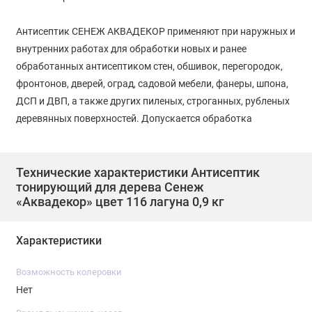
Антисептик СЕНЕЖ АКВАДЕКОР применяют при наружных и
внутренних работах для обработки новых и ранее
обработанных антисептиком стен, обшивок, перегородок,
фронтонов, дверей, оград, садовой мебели, фанеры, шпона,
ДСП и ДВП, а также других пиленых, строганных, рубленых
деревянных поверхностей. Допускается обработка
антисептиком СЕНЕЖ АКВАДЕКОР полов, перил, террас с
последующим покрытием устойчивым к истиранию лаком.
Технические характеристики Антисептик
тонирующий для дерева Сенеж
Ключевые преимущества
«Аквадекор» цвет 116 лагуна 0,9 кг
Новая усиленная х2 формула для сложных природно-
климатических условий
Характеристики
Сочетание в одном составе алкидов, акрилатов и
масла повышает надежность
Возможность колеровки
Формирует яркие насыщенные оттенки уже при малых
Нет
расходах
Отлично наносится даже новичками без опыта