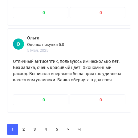
лаки. Для дерева снаруже только сенеж
0
0
Ольга
О
Оценка покупки 5.0
5 Мая, 2025
Отличный антисептик, пользуюсь им несколько лет.
Без запаха, очень красивый цвет. Экономичный
расход. Выписала впервые и была приятно удивлена
качеством упаковки. Банка обернута в два слоя
"пупырки", находилась в коробке, которая была точно
под размер банки, на коробке наклеена лента
"осторожно, хрупкое". Спасибо продавцу
0
0
1
2
3
4
5
>
>|