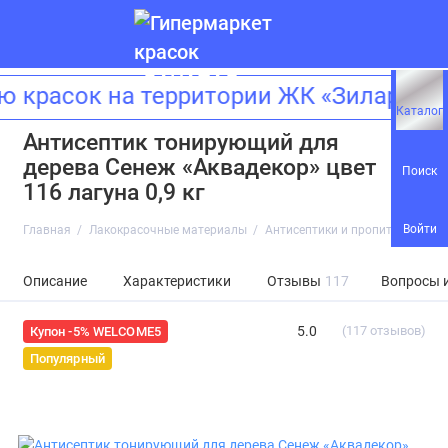
сок на территории ЖК «Зиларт»! Ад
Каталог
Антисептик тонирующий для
дерева Сенеж «Аквадекор» цвет
Поиск
116 лагуна 0,9 кг
Войти
Главная
Лакокрасочные материалы
Антисептики и пропитки
Анти
Описание
Характеристики
Отзывы
117
Вопросы 
5.0
(117 отзывов)
Купон -5% WELCOME5
Популярный