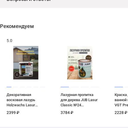
Рекомендуем
5.0
Декоративная
Лазурная пропитка
Краска 
восковая лазурь
для дерева JUB Lasur
ванной 
Holzwachs Lasur
Classic №24
VGT Pr
Borma Wachs цвет 146
палисандр, 2.5 л
3,1 кг
2399 ₽
3784 ₽
2228 ₽
венге 750 мл