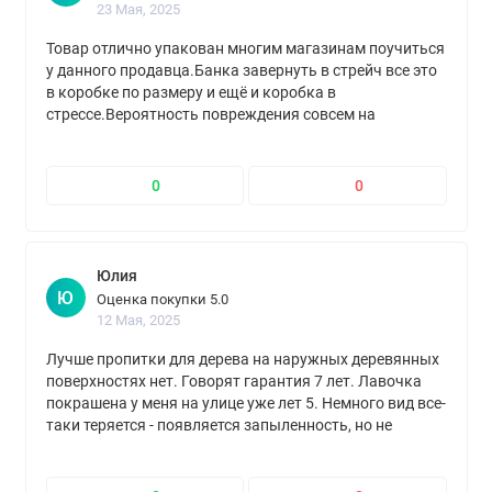
23 Мая, 2025
Товар отлично упакован многим магазинам поучиться
у данного продавца.Банка завернуть в стрейч все это
в коробке по размеру и ещё и коробка в
стрессе.Вероятность повреждения совсем на
минимуме.Молодцы.Спасибо.Доставлено в срок.
0
0
Юлия
Ю
Оценка покупки 5.0
12 Мая, 2025
Лучше пропитки для дерева на наружных деревянных
поверхностях нет. Говорят гарантия 7 лет. Лавочка
покрашена у меня на улице уже лет 5. Немного вид все-
таки теряется - появляется запыленность, но не
трескается и не облуплевается, как другие краски и
лаки. Для дерева снаруже только сенеж