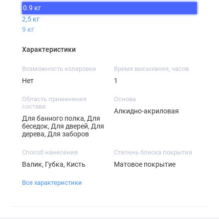
0.9 кг
2,5 кг
9 кг
Характеристики
Возможность колеровки
Время высыхания, часов
Нет
1
Область применения
Основа
состава
Алкидно-акриловая
Для банного полка, Для
беседок, Для дверей, Для
дерева, Для заборов
Способ нанесения
Степень блеска покрытия
Валик, Губка, Кисть
Матовое покрытие
Все характеристики