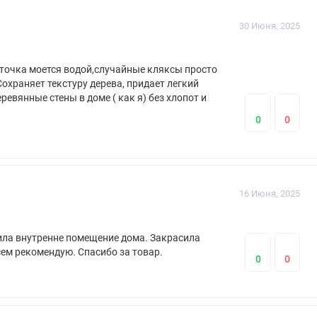
30 Июня, 2025
кисточка моется водой,случайные кляксы просто
Сохраняет текстуру дерева, придает легкий
ревянные стены в доме ( как я) без хлопот и
0
0
16 Июня, 2025
зила внутренне помещение дома. Закрасила
сем рекомендую. Спасибо за товар.
0
0