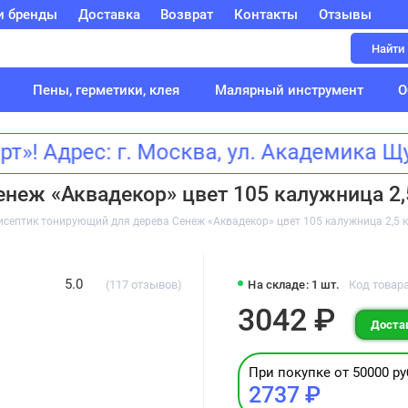
и бренды
Доставка
Возврат
Контакты
Отзывы
Найти
Пены, герметики, клея
Малярный инструмент
О
 Адрес: г. Москва, ул. Академика 
неж «Аквадекор» цвет 105 калужница 2,
исептик тонирующий для дерева Сенеж «Аквадекор» цвет 105 калужница 2,5 к
5.0
(117 отзывов)
На складе: 1 шт.
Код товар
3042 ₽
Достав
При покупке от 50000 ру
2737 ₽