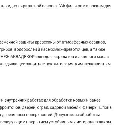
 алкидно-акрилатной основе с УФ фильтром и воском для
еменной защиты древесины от атмосферных осадков,
ибов, водорослей и насекомых-древоточцев, а также
СЕНЕЖ АКВАДЕКОР алкидов, акрилатов и льняного масла
ичное дышащее защитное покрытие с мягким шелковистым
 внутренних работах для обработки новых и ранее
ронтонов, дверей, оград, садовой мебели, фанеры, шпона,
ых деревянных поверхностей. Допускается обработка
 последующим покрытием устойчивым к истиранию лаком.