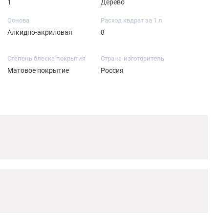
1
Дерево
Основа
Расход квдрат за 1 л
Алкидно-акриловая
8
Степень блеска покрытия
Страна-изготовитель
Матовое покрытие
Россия