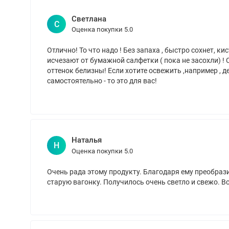
Светлана
Срок годности – 36 месяцев со дня изготовления.
С
Оценка покупки 5.0
Отлично! То что надо ! Без запаха , быстро сохнет, 
исчезают от бумажной салфетки ( пока не засохли) ! 
оттенок белизны! Если хотите освежить ,например , де
самостоятельно - то это для вас!
Наталья
Н
Оценка покупки 5.0
Очень рада этому продукту. Благодаря ему преобра
старую вагонку. Получилось очень светло и свежо. В