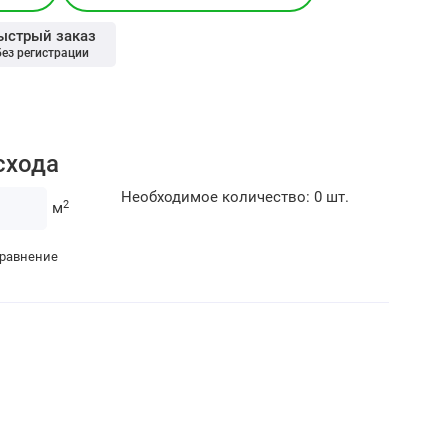
ыстрый заказ
без регистрации
схода
Необходимое количество:
0
шт.
2
м
сравнение