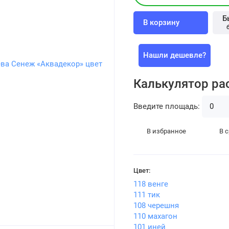
Б
В корзину
Нашли дешевле?
Калькулятор ра
Введите площадь:
В избранное
В 
Цвет:
118 венге
111 тик
108 черешня
110 махагон
101 иней