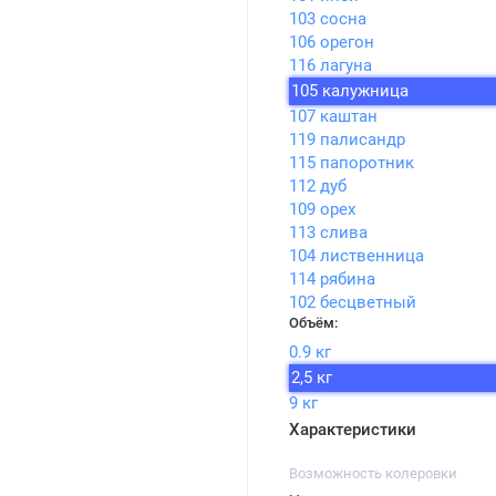
103 сосна
106 орегон
116 лагуна
105 калужница
107 каштан
119 палисандр
115 папоротник
112 дуб
109 орех
113 слива
104 лиственница
114 рябина
102 бесцветный
Объём:
0.9 кг
2,5 кг
9 кг
Характеристики
Возможность колеровки