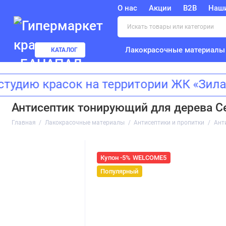
О нас
Акции
B2B
Наш
Лакокрасочные материалы
КАТАЛОГ
 красок на территории ЖК «Зиларт»!
Антисептик тонирующий для дерева Се
Главная
Лакокрасочные материалы
Антисептики и пропитки
Ант
Купон -5% WELCOME5
Популярный