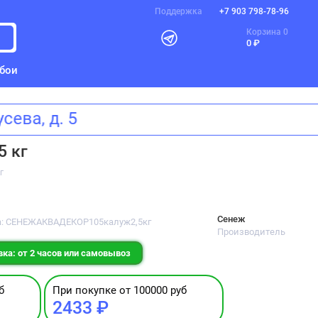
Поддержка
+7 903 798-78-96
Корзина
0
0 ₽
бои
Щусева, д. 5
5 кг
г
Сенеж
а: СЕНЕЖАКВАДЕКОР105калуж2,5кг
Производитель
ка: от 2 часов или самовывоз
б
При покупке от 100000 руб
2433 ₽