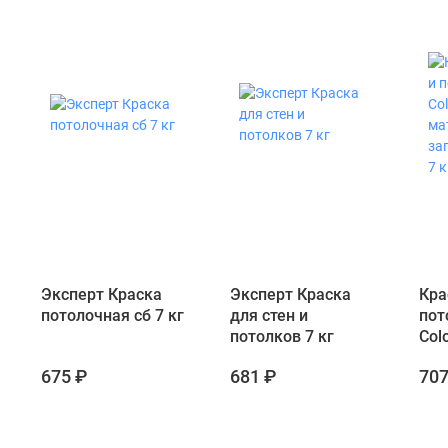
Эксперт Краска
Эксперт Краска
Кра
потолочная сб 7 кг
для стен и
пот
потолков 7 кг
Col
мат
675 ₽
681 ₽
707
зап
бел