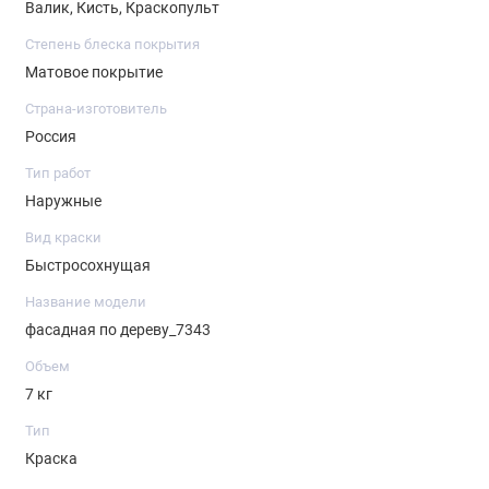
Валик, Кисть, Краскопульт
Степень блеска покрытия
Матовое покрытие
Страна-изготовитель
Россия
Тип работ
Наружные
Вид краски
Быстросохнущая
Название модели
фасадная по дереву_7343
Объем
7 кг
Тип
Краска