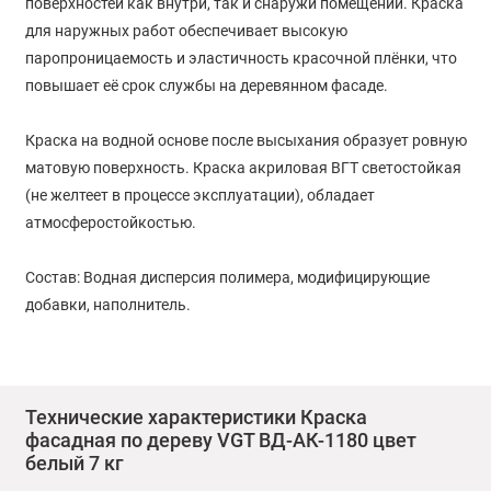
поверхностей как внутри, так и снаружи помещений. Краска
для наружных работ обеспечивает высокую
паропроницаемость и эластичность красочной плёнки, что
повышает её срок службы на деревянном фасаде.
Краска на водной основе после высыхания образует ровную
матовую поверхность. Краска акриловая ВГТ светостойкая
(не желтеет в процессе эксплуатации), обладает
атмосферостойкостью.
Состав: Водная дисперсия полимера, модифицирующие
добавки, наполнитель.
Расход: 200 г/м2 в один слой. Рекомендуется двукратное
нанесение краски с промежуточной сушкой 1 час.
Технические характеристики Краска
фасадная по дереву VGT ВД-АК-1180 цвет
Белизна краски не менее 90%.
белый 7 кг