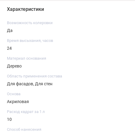
Характеристики
Возможность колеровки
Да
Время высыхания, часов
24
Материал основания
Дерево
Область применения состава
Для фасадов, Для стен
Основа
Акриловая
Расход квдрат за 1 л
10
Способ нанесения