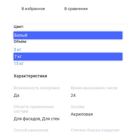
В избранное
В сравнение
Цвет:
Белый
Объём:
3 кг
7 кг
15 кг
Характеристики
Возможность колеровки
Время высыхания, часов
Да
24
Область применения
Основа
состава
Акриловая
Для фасадов, Для стен
Способ нанесения
Степень блеска покрытия