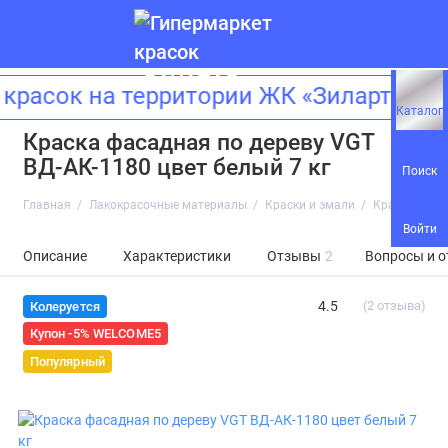
расок на территории ЖК «Зиларт»! А
Каталог
Краска фасадная по дереву VGT
ВД-АК-1180 цвет белый 7 кг
Поиск
Главная
Лакокрасочные материалы
Краски и эмали
Краска фасад
Войти
Описание
Характеристики
Отзывы
2
Вопросы и о
4.5
(2 отзыва)
Колеруется
Купон -5% WELCOME5
Популярный