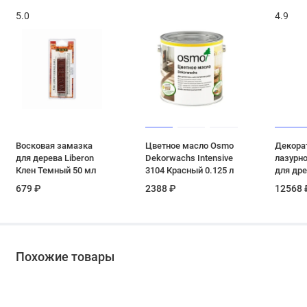
5.0
4.9
Восковая замазка
Цветное масло Osmo
Декора
для дерева Liberon
Dekorwachs Intensive
лазурн
Клен Темный 50 мл
3104 Красный 0.125 л
для др
Belinka 
679 ₽
2388 ₽
12568 
коралл
10 л
Похожие товары