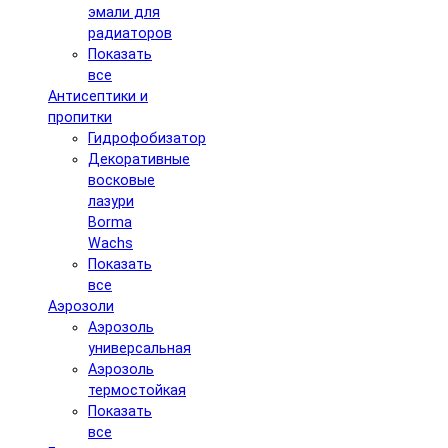
эмали для
радиаторов
Показать
все
Антисептики и
пропитки
Гидрофобизатор
Декоративные
восковые
лазури
Borma
Wachs
Показать
все
Аэрозоли
Аэрозоль
универсальная
Аэрозоль
термостойкая
Показать
все