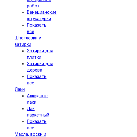
работ
Венецианские
штукатурки
Показать
все
Шпатлевки и
затирки
Затирки для
плитки
Затирки для
дерева
Показать
все
Лаки
Алкидные
лаки
Лак
паркетный
Показать
все
Масла, воски и