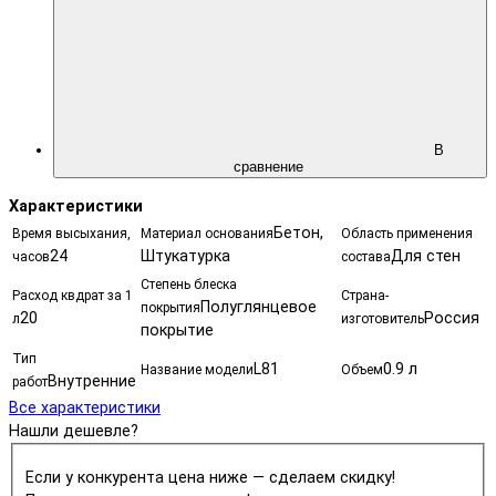
В
сравнение
Характеристики
Бетон,
Время высыхания,
Материал основания
Область применения
24
Штукатурка
Для стен
часов
состава
Степень блеска
Расход квдрат за 1
Страна-
Полуглянцевое
покрытия
20
Россия
л
изготовитель
покрытие
Тип
L81
0.9 л
Название модели
Объем
Внутренние
работ
Все характеристики
Нашли дешевле?
Если у конкурента цена ниже — сделаем скидку!