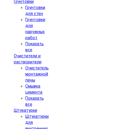
Грунтовки
Грунтовки
для стен
Грунтовки
для
наружных
работ
Показать
все
Очистители и
растворители
Очиститель
монтажной
пены
Смывка
цемента
Показать
все
Штукатурки
Штукатурки
для
внутренних