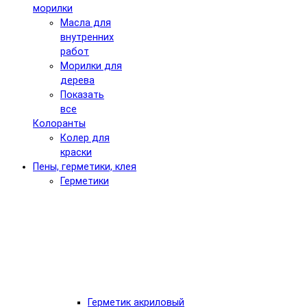
морилки
Масла для
внутренних
работ
Морилки для
дерева
Показать
все
Колоранты
Колер для
краски
Пены, герметики, клея
Герметики
Герметик акриловый