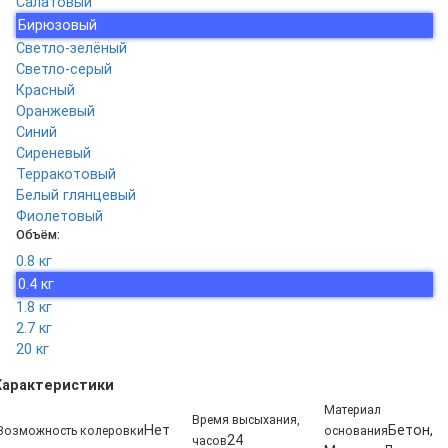
Салатовый
Бирюзовый
Светло-зелёный
Светло-серый
Красный
Оранжевый
Синий
Сиреневый
Терракотовый
Белый глянцевый
Фиолетовый
Объём:
0.8 кг
0.4 кг
1.8 кг
2.7 кг
20 кг
Характеристики
Материал
Время высыхания,
Нет
Бетон,
Возможность колеровки
основания
24
часов