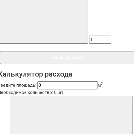
Нашли дешевле?
Калькулятор расхода
2
Введите площадь:
м
Необходимое количество:
0
шт.