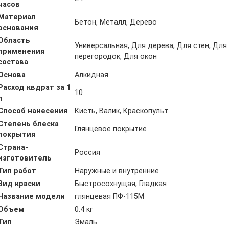
часов
Материал
Бетон, Металл, Дерево
основания
Область
Универсальная, Для дерева, Для стен, Для
применения
перегородок, Для окон
состава
Основа
Алкидная
Расход квдрат за 1
10
л
Способ нанесения
Кисть, Валик, Краскопульт
Степень блеска
Глянцевое покрытие
покрытия
Страна-
Россия
изготовитель
Тип работ
Наружные и внутренние
Вид краски
Быстросохнущая, Гладкая
Название модели
глянцевая ПФ-115М
Объем
0.4 кг
Тип
Эмаль