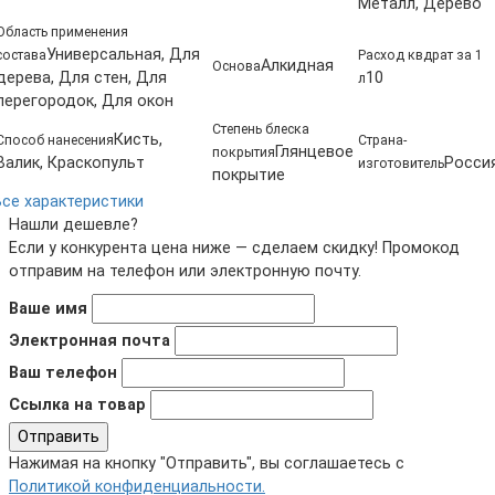
Металл, Дерево
Область применения
Универсальная, Для
состава
Расход квдрат за 1
Алкидная
Основа
дерева, Для стен, Для
10
л
перегородок, Для окон
Степень блеска
Кисть,
Способ нанесения
Страна-
Глянцевое
покрытия
Валик, Краскопульт
Росси
изготовитель
покрытие
Все характеристики
Нашли дешевле?
Если у конкурента цена ниже — сделаем скидку! Промокод
отправим на телефон или электронную почту.
Ваше имя
Электронная почта
Ваш телефон
Ссылка на товар
Отправить
Нажимая на кнопку "Отправить", вы соглашаетесь с
Политикой конфиденциальности.