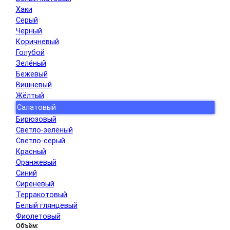
Хаки
Серый
Чёрный
Коричневый
Голубой
Зелёный
Бежевый
Вишневый
Жёлтый
Салатовый
Бирюзовый
Светло-зелёный
Светло-серый
Красный
Оранжевый
Синий
Сиреневый
Терракотовый
Белый глянцевый
Фиолетовый
Объём: