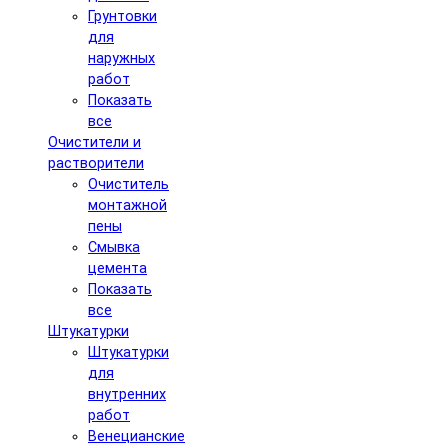
Грунтовки
для
наружных
работ
Показать
все
Очистители и
растворители
Очиститель
монтажной
пены
Смывка
цемента
Показать
все
Штукатурки
Штукатурки
для
внутренних
работ
Венецианские