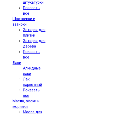
штукатурки
Показать
все
Шпатлевки и
затирки
Затирки для
плитки
Затирки для
дерева
Показать
все
Лаки
Алкидные
лаки
Лак
паркетный
Показать
все
Масла, воски и
морилки
Масла для