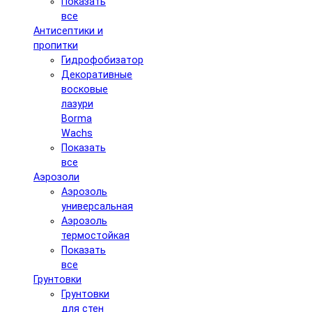
Показать
все
Антисептики и
пропитки
Гидрофобизатор
Декоративные
восковые
лазури
Borma
Wachs
Показать
все
Аэрозоли
Аэрозоль
универсальная
Аэрозоль
термостойкая
Показать
все
Грунтовки
Грунтовки
для стен