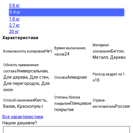
0.8 кг
0.4 кг
1.8 кг
2.7 кг
20 кг
Характеристики
Материал
Время высыхания,
Нет
Бетон,
Возможность колеровки
основания
24
часов
Металл, Дерево
Область применения
Универсальная,
состава
Расход квдрат за 1
Для дерева, Для стен,
Алкидная
Основа
10
л
Для перегородок, Для
окон
Степень блеска
Кисть,
Способ нанесения
Страна-
Глянцевое
покрытия
Валик, Краскопульт
Россия
изготовитель
покрытие
Все характеристики
Нашли дешевле?