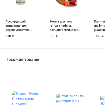
Лессирующий
Эмаль для пола
Грунт-э
антисептик для
ПФ-266 Farbitex
графито
дерева Акватекс
алкидная глянцевая
ржавчин
«Прованс» цвет орех
цвет светлый орех 0,8
матовая
818 ₽
365 ₽
1275 ₽
0,75 л
кг
серебр
Похожие товары