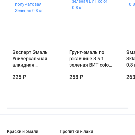
Эксперт Эмаль
Грунт-эмаль по
Эма
Универсальная
ржавчине 3 в 1
Skl
алкидная
зеленая ВИТ color
0.8 
полуматовая
0.8 кг
225 ₽
258 ₽
263
Зеленая 0,8 кг
Краски и эмали
Пропитки и лаки