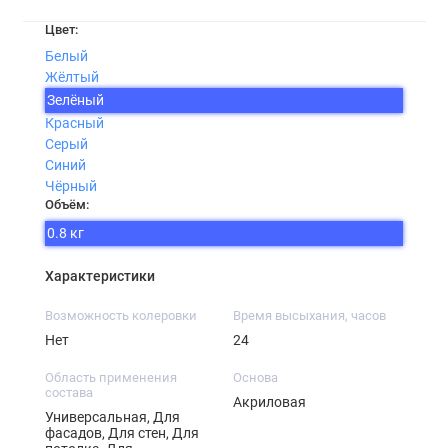
Цвет:
Белый
Жёлтый
Зелёный
Красный
Серый
Синий
Чёрный
Объём:
0.8 кг
Характеристики
Возможность колеровки
Время высыхания, часов
Нет
24
Область применения
Основа
состава
Акриловая
Универсальная, Для
фасадов, Для стен, Для