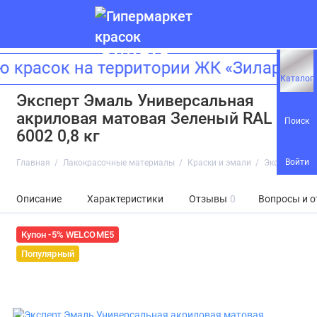
красок на территории ЖК «Зиларт»!
Каталог
Эксперт Эмаль Универсальная
акриловая матовая Зеленый RAL
Поиск
6002 0,8 кг
Войти
Главная
Лакокрасочные материалы
Краски и эмали
Эксперт Эма
Описание
Характеристики
Отзывы
0
Вопросы и о
Купон -5% WELCOME5
Популярный