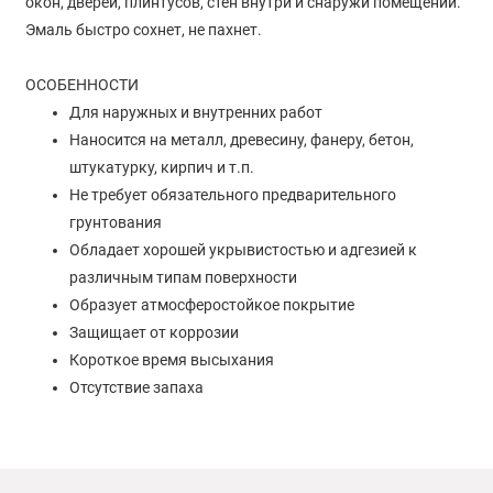
окон, дверей, плинтусов, стен внутри и снаружи помещений.
Эмаль быстро сохнет, не пахнет.
ОСОБЕННОСТИ
Для наружных и внутренних работ
Наносится на металл, древесину, фанеру, бетон,
штукатурку, кирпич и т.п.
Не требует обязательного предварительного
грунтования
Обладает хорошей укрывистостью и адгезией к
различным типам поверхности
Образует атмосферостойкое покрытие
Защищает от коррозии
Короткое время высыхания
Отсутствие запаха
РАСХОД
100-180 г/кв.м – расход эмали при ­однослойном покрытии в