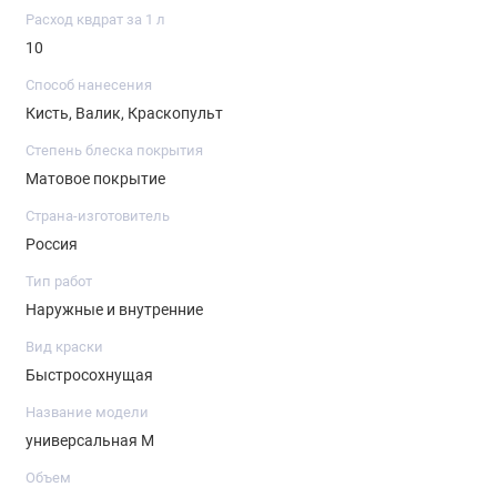
мытье. Сразу после работы инструменты промыть водой.
Расход квдрат за 1 л
10
Способ нанесения
Кисть, Валик, Краскопульт
Степень блеска покрытия
Матовое покрытие
Страна-изготовитель
Россия
Тип работ
Наружные и внутренние
Вид краски
Быстросохнущая
Название модели
универсальная М
Объем