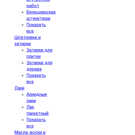
работ
Венецианские
штукатурки
Показать
все
Шпатлевки и
затирки
Затирки для
плитки
Затирки для
дерева
Показать
все
Лаки
Алкидные
лаки
Лак
паркетный
Показать
все
Масла, воски и