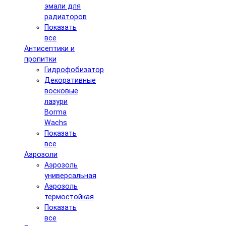
эмали для
радиаторов
Показать
все
Антисептики и
пропитки
Гидрофобизатор
Декоративные
восковые
лазури
Borma
Wachs
Показать
все
Аэрозоли
Аэрозоль
универсальная
Аэрозоль
термостойкая
Показать
все