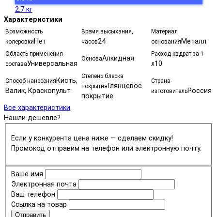
2.7 кг
Характеристики
Возможность
Время высыхания,
Материал
Нет
24
Металл
колеровки
часов
основания
Область применения
Расход квдрат за 1
Алкидная
Основа
Универсальная
10
состава
л
Степень блеска
Кисть,
Способ нанесения
Страна-
Глянцевое
покрытия
Валик, Краскопульт
Россия
изготовитель
покрытие
Все характеристики
Нашли дешевле?
Если у конкурента цена ниже — сделаем скидку!
Промокод отправим на телефон или электронную почту.
Ваше имя
Электронная почта
Ваш телефон
Ссылка на товар
Отправить