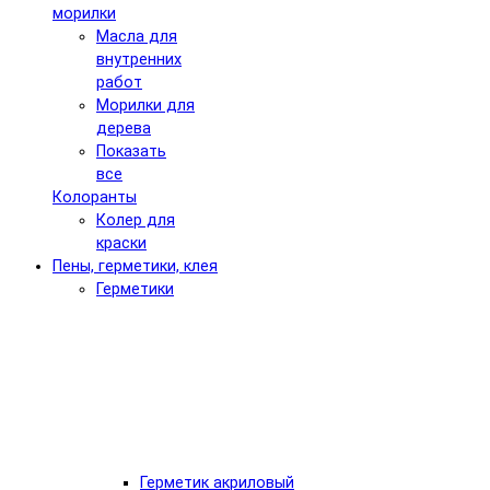
морилки
Масла для
внутренних
работ
Морилки для
дерева
Показать
все
Колоранты
Колер для
краски
Пены, герметики, клея
Герметики
Герметик акриловый