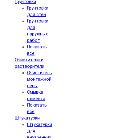
Грунтовки
Грунтовки
для стен
Грунтовки
для
наружных
работ
Показать
все
Очистители и
растворители
Очиститель
монтажной
пены
Смывка
цемента
Показать
все
Штукатурки
Штукатурки
для
внутренних