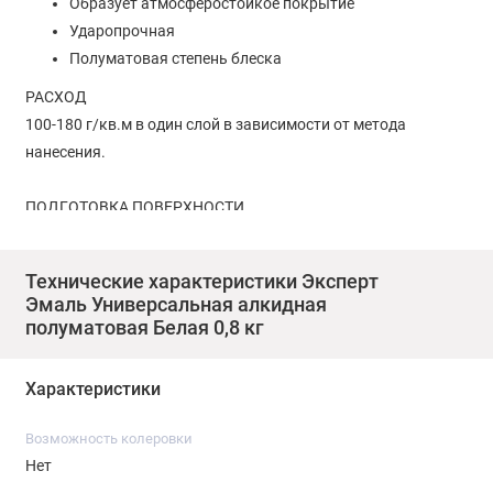
Образует атмосферостойкое покрытие
Ударопрочная
Полуматовая степень блеска
РАСХОД
100-180 г/кв.м в один слой в зависимости от метода
нанесения.
ПОДГОТОВКА ПОВЕРХНОСТИ
Поверхность должна быть прочной, чистой и сухой. Ранее
окрашенные поверхности очистить от старого
Технические характеристики Эксперт
отслаивающегося покрытия. Металлические поверхности
Эмаль Универсальная алкидная
очистить от ржавчины, окалины и обезжирить
полуматовая Белая 0,8 кг
растворителем. Рекомендуется предварительное
грунтование антикоррозионным грунтом ГФ-021. При
Характеристики
окрашивании алюминиевых, оцинкованных или
гальванизированных поверхностей предварительно
Возможность колеровки
используйте грунтовку для цветных металлов.
Нет