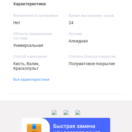
Характеристики
Возможность колеровки
Время высыхания, часов
Нет
24
Область применения
Основа
состава
Алкидная
Универсальная
Способ нанесения
Степень блеска покрытия
Кисть, Валик,
Полуматовое покрытие
Краскопульт
Все характеристики