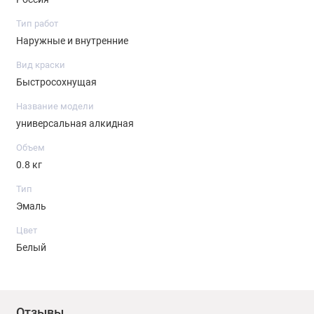
Тип работ
Наружные и внутренние
Вид краски
Быстросохнущая
Название модели
универсальная алкидная
Объем
0.8 кг
Тип
Эмаль
Цвет
Белый
Отзывы