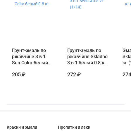
Грунт-эмаль по
Грунт-эмаль по
Эма
ржавчине 3 в 1
ржавчине Skladno
Skl
Sun Color белый
3 в 1 белый 0.8 кг
кг (
0.8 кг
(1/14)
205 ₽
272 ₽
274
Краски и эмали
Пропитки и лаки