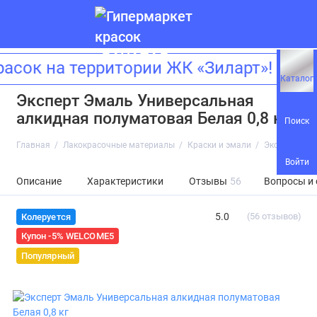
к на территории ЖК «Зиларт»! Адрес
Каталог
Эксперт Эмаль Универсальная
алкидная полуматовая Белая 0,8 кг
Поиск
Главная
Лакокрасочные материалы
Краски и эмали
Эксперт Эма
Войти
Описание
Характеристики
Отзывы
56
Вопросы и
5.0
(56 отзывов)
Колеруется
Купон -5% WELCOME5
Популярный