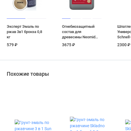
Эксперт Эмаль по
Огнебиозащитный
Шпатле
ржав 3в1 бронза 0,8
состав для
Универс
кг
древесины Neomid
Schnell
450 1 группа
экспре
579 ₽
3675 ₽
2300 ₽
бесцветный 10 кг
1,3 кг
Похожие товары