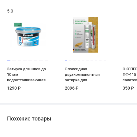
5.0
Затирка для швов до
Эпоксидная
ЭКСПЕР
10 мм
двухкомпонентная
ПФ-115
водоотталкивающая
затирка для
салатов
Ceresit СЕ 40
плиточных швов
0.8 кг
1290 ₽
2096 ₽
350 ₽
Aquastatic 70 зеленая
DEMEX в тубе цвет
2 кг
сверкающее золото
400 мл
Похожие товары