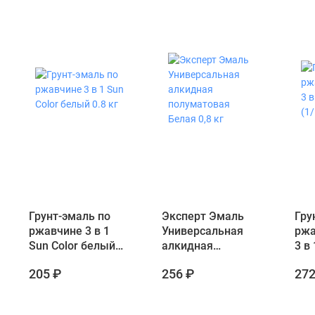
Грунт-эмаль по
Эксперт Эмаль
Гру
ржавчине 3 в 1
Универсальная
ржа
Sun Color белый
алкидная
3 в
0.8 кг
полуматовая
(1/
205 ₽
256 ₽
272
Белая 0,8 кг