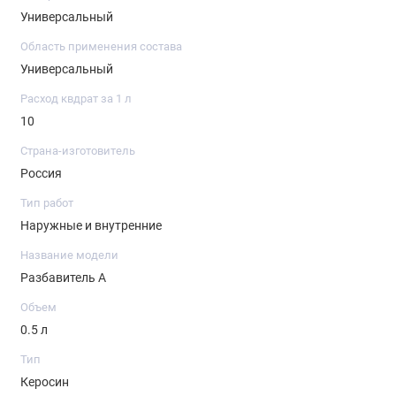
Универсальный
Область применения состава
Универсальный
Расход квдрат за 1 л
10
Страна-изготовитель
Россия
Тип работ
Наружные и внутренние
Название модели
Разбавитель А
Объем
0.5 л
Тип
Керосин