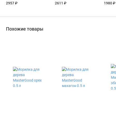
покрытием V33
Табак 0
2957 ₽
2611 ₽
1980 ₽
Renovation Perfection
цвет белый 1 л
Похожие товары