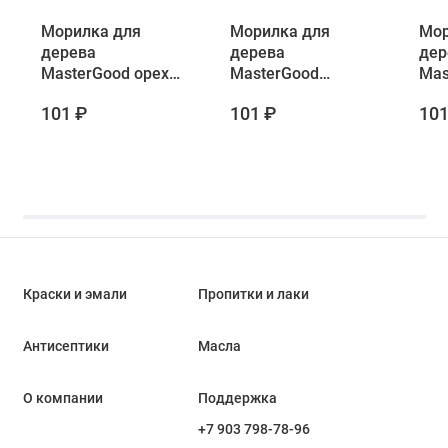
Морилка для
Морилка для
Мор
дерева
дерева
дер
MasterGood орех
MasterGood
Mas
0.5 л
махагон 0.5 л
эбе
101 ₽
101 ₽
101
0.5 
Краски и эмали
Пропитки и лаки
Антисептики
Масла
О компании
Поддержка
+7 903 798-78-96