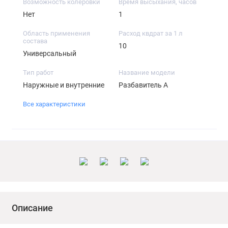
Возможность колеровки
Время высыхания, часов
Нет
1
Область применения
Расход квдрат за 1 л
состава
10
Универсальный
Тип работ
Название модели
Наружные и внутренние
Разбавитель А
Все характеристики
Описание