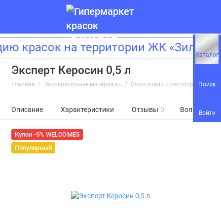
ию красок на территории ЖК «Зиларт
Каталог
Эксперт Керосин 0,5 л
Поиск
Главная
Лакокрасочные материалы
Очистители и растворители
Описание
Характеристики
Отзывы
0
Вопросы и о
Войти
Купон -5% WELCOME5
Популярный