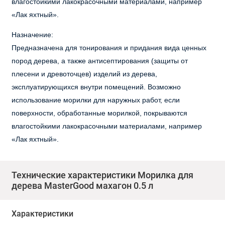
влагостойкими лакокрасочными материалами, например
«Лак яхтный».
Назначение:
Предназначена для тонирования и придания вида ценных
пород дерева, а также антисептирования (защиты от
плесени и древоточцев) изделий из дерева,
эксплуатирующихся внутри помещений. Возможно
использование морилки для наружных работ, если
поверхности, обработанные морилкой, покрываются
влагостойкими лакокрасочными материалами, например
«Лак яхтный».
Область применения:
Предназначена для тонирования и придания вида ценных
Технические характеристики Морилка для
дерева MasterGood махагон 0.5 л
пород дерева, а также антисептирования (защиты от
плесени и древоточцев) изделий из дерева,
эксплуатирующихся внутри помещений.
Характеристики