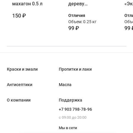
махагон 0.5 л
дереву
«Эк
Универсальная
дер
150 ₽
Отличия
Отл
акриловая
мах
Объем: 0.25 кг
Объе
махагон 0,25 кг
99 ₽
99 
Краски и эмали
Пропитки и лаки
Антисептики
Масла
О компании
Поддержка
+7 903 798-78-96
с 09:00 до 20:00
Мы в сети