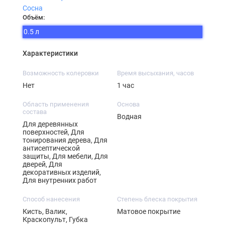
Сосна
Объём:
0.5 л
Характеристики
Возможность колеровки
Время высыхания, часов
Нет
1 час
Область применения
Основа
состава
Водная
Для деревянных
поверхностей, Для
тонирования дерева, Для
антисептической
защиты, Для мебели, Для
дверей, Для
декоративных изделий,
Для внутренних работ
Способ нанесения
Степень блеска покрытия
Кисть, Валик,
Матовое покрытие
Краскопульт, Губка