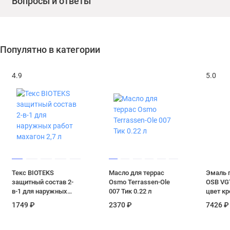
Вопросы и ответы
Популятно в категории
4.9
5.0
Текс BIOTEKS
Масло для террас
Эмаль п
защитный состав 2-
Osmo Terrassen-Ole
OSB VG
в-1 для наружных
007 Тик 0.22 л
цвет кр
работ махагон 2,7 л
1749 ₽
2370 ₽
7426 ₽