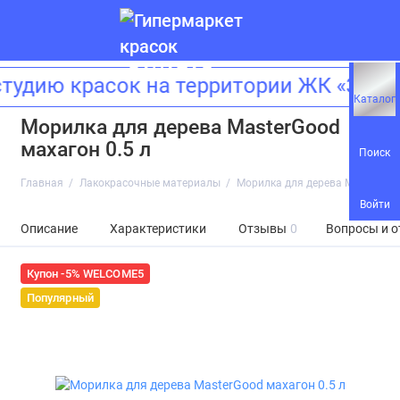
удию красок на территории ЖК «Зила
Каталог
Морилка для дерева MasterGood
махагон 0.5 л
Поиск
Главная
Лакокрасочные материалы
Морилка для дерева MasterGood
Войти
Описание
Характеристики
Отзывы
0
Вопросы и о
Купон -5% WELCOME5
Популярный