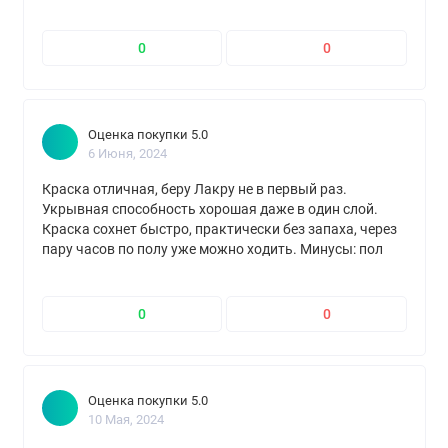
0
0
Оценка покупки 5.0
6 Июня, 2024
Краска отличная, беру Лакру не в первый раз.
Укрывная способность хорошая даже в один слой.
Краска сохнет быстро, практически без запаха, через
пару часов по полу уже можно ходить. Минусы: пол
приходится периодически подкрашивать, т.к. все же
это не алкидная эмаль, ну и цена, естественно, всё
выше и выше...
0
0
Оценка покупки 5.0
10 Мая, 2024