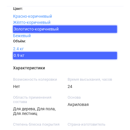
Цвет:
Красно-коричневый
Жёлто-коричневый
Золотисто-коричневый
Бежевый
Объём:
2.4 кг
0.9 кг
Характеристики
Возможность колеровки
Время высыхания, часов
Нет
24
Область применения
Основа
состава
Акриловая
Для дерева, Для пола,
Для лестниц
Степень блеска покрытия
Страна-изготовитель