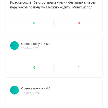
Краска сохнет быстро, практически без запаха, через
пару часов по полу уже можно ходить. Минусы: пол
приходится периодически подкрашивать, т.к. все же
это не алкидная эмаль, ну и цена, естественно, всё
выше и выше...
0
0
Оценка покупки 5.0
10 Мая, 2024
0
1
Оценка покупки 4.0
10 Мая, 2024