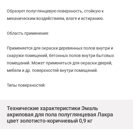
Образует полуглянцевую поверхность, стойкую к
механическим воздействиям, влаге и истиранию.
Область применения:
Применяется для окраски деревянных полов внутри и
снаружи помещений, бетонных полов внутри бытовых
помещений. Может применяться для окраски дверей,
мебели и др. поверхностей внутри помещений.
Типы поверхностей:
Дерево, бетон
Технические характеристики Эмаль
акриловая для пола полуглянцевая Лакра
Подготовка поверхности:
цвет золотисто-коричневый 0,9 кг
Обезжирить и очистить поверхность от грязи, пыли и других