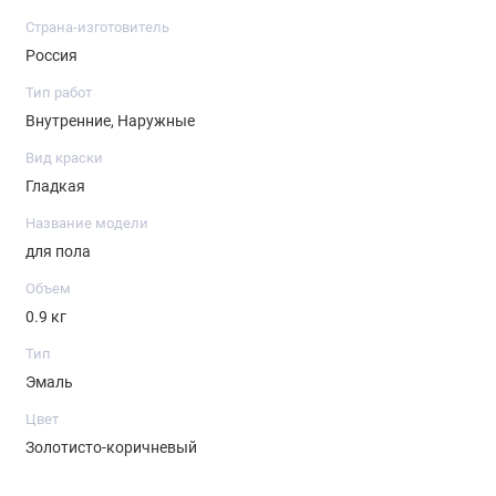
Страна-изготовитель
Примерный расход: 100 г/м2
Россия
Тип работ
Внутренние, Наружные
Вид краски
Гладкая
Название модели
для пола
Объем
0.9 кг
Тип
Эмаль
Цвет
Золотисто-коричневый