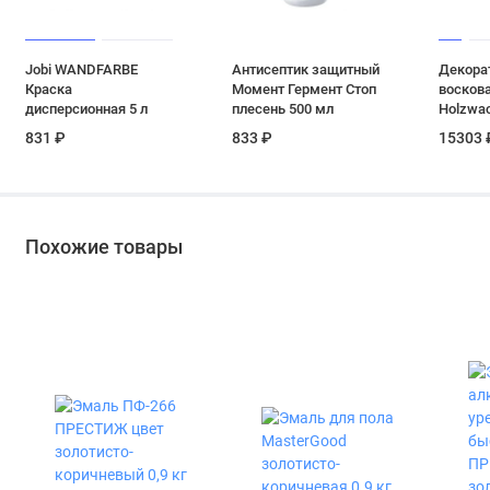
Jobi WANDFARBE
Антисептик защитный
Декора
Краска
Момент Гермент Стоп
воскова
дисперсионная 5 л
плесень 500 мл
Holzwac
Borma W
831 ₽
833 ₽
15303 
темная 
Похожие товары