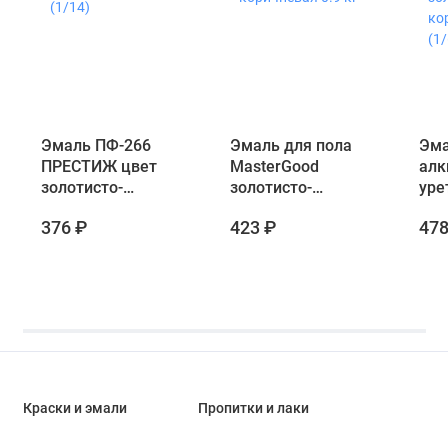
Эмаль ПФ-266
Эмаль для пола
Эма
ПРЕСТИЖ цвет
MasterGood
алк
золотисто-
золотисто-
уре
коричневый 0,9 кг
коричневая 0.9 кг
быс
376 ₽
423 ₽
478
(1/14)
ПРЕ
зол
кор
(1/6
Краски и эмали
Пропитки и лаки