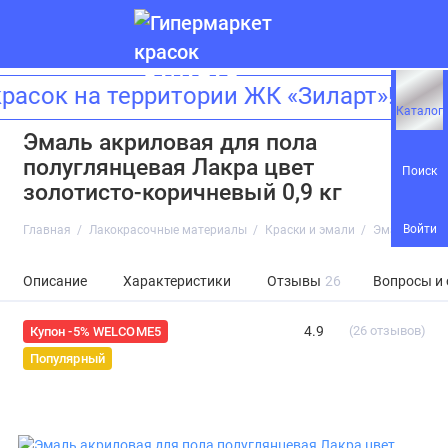
ок на территории ЖК «Зиларт»! Адре
Каталог
Эмаль акриловая для пола
полуглянцевая Лакра цвет
Поиск
золотисто-коричневый 0,9 кг
Войти
Главная
Лакокрасочные материалы
Краски и эмали
Эмаль акрило
Описание
Характеристики
Отзывы
26
Вопросы и
4.9
(26 отзывов)
Купон -5% WELCOME5
Популярный