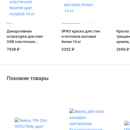
Декоративная
ЯРКО краска для стен
Краска
штукатурка для плит
и потолков матовая
трещин
OSB эластичная
белая 14 кг
кровли,
Neomid цвет голубой
цоколя 
7938 ₽
2292 ₽
2690 ₽
16 кг
А 6 кг
Похожие товары