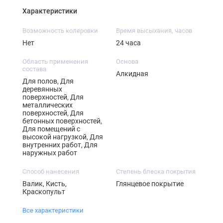
Характеристики
Возможность колеровки
Время высыхания, часов
Нет
24 часа
Область применения
Основа
состава
Алкидная
Для полов, Для
деревянных
поверхностей, Для
металлических
поверхностей, Для
бетонных поверхностей,
Для помещений с
высокой нагрузкой, Для
внутренних работ, Для
наружных работ
Способ нанесения
Степень блеска покрытия
Валик, Кисть,
Глянцевое покрытие
Краскопульт
Все характеристики