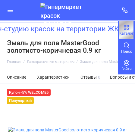
студию красок на территории ЖК «Зи
Каталог
Эмаль для пола MasterGood
золотисто-коричневая 0.9 кг
Поиск
Главная
Лакокрасочные материалы
Эмаль для пола MasterGood зол
Войти
Описание
Характеристики
Отзывы
0
Вопросы и о
Купон -5% WELCOME5
Популярный