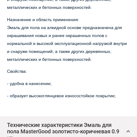
металлических и бетонных поверхностей.
Назначение и область применения:
Эмаль для пола на алкидной основе предназначена для
окрашивания новых и ранее окрашенных полов с
нормальной и высокой эксплуатационной нагрузкой внутри
и снаружи помещений, а также других деревянных,
металлических и бетонных поверхностей.
Свойства:
- удобна в нанесении;
- образует высокоглянцевое износостойкое покрытие;
- экономичный расход;
- хорошая укрывистость;
Технические характеристики Эмаль для
пола MasterGood золотисто-коричневая 0.9
- устойчива к бытовым моющим средствам и техническим