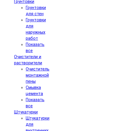
Грунтовки
Грунтовки
для стен
Грунтовки
для
наружных
работ
Показать
все
Очистители и
растворители
Очиститель
монтажной
пены
Смывка
цемента
Показать
все
Штукатурки
Штукатурки
для
внутренних