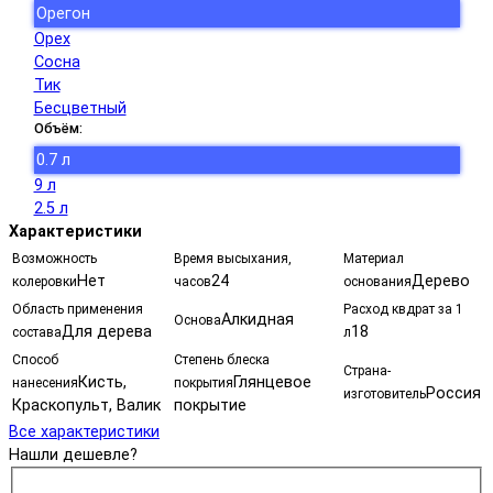
Орегон
Орех
Сосна
Тик
Бесцветный
Объём:
0.7 л
9 л
2.5 л
Характеристики
Возможность
Время высыхания,
Материал
Нет
24
Дерево
колеровки
часов
основания
Область применения
Расход квдрат за 1
Алкидная
Основа
Для дерева
18
состава
л
Способ
Степень блеска
Страна-
Кисть,
Глянцевое
нанесения
покрытия
Россия
изготовитель
Краскопульт, Валик
покрытие
Все характеристики
Нашли дешевле?