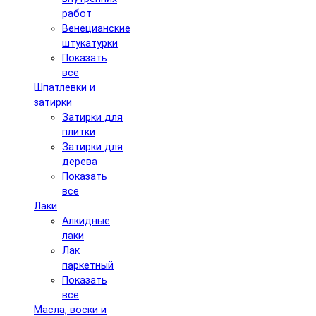
работ
Венецианские
штукатурки
Показать
все
Шпатлевки и
затирки
Затирки для
плитки
Затирки для
дерева
Показать
все
Лаки
Алкидные
лаки
Лак
паркетный
Показать
все
Масла, воски и