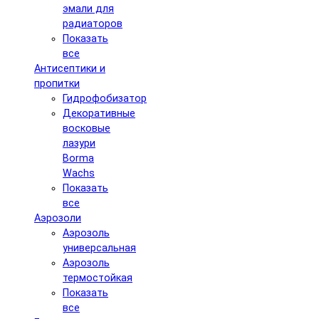
эмали для
радиаторов
Показать
все
Антисептики и
пропитки
Гидрофобизатор
Декоративные
восковые
лазури
Borma
Wachs
Показать
все
Аэрозоли
Аэрозоль
универсальная
Аэрозоль
термостойкая
Показать
все