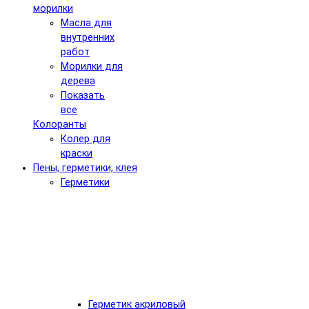
морилки
Масла для
внутренних
работ
Морилки для
дерева
Показать
все
Колоранты
Колер для
краски
Пены, герметики, клея
Герметики
Герметик акриловый