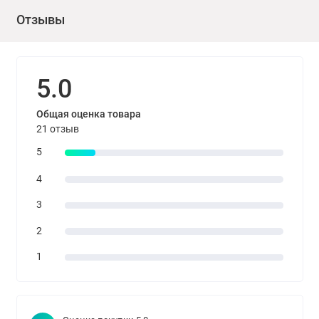
раздражения кожи обратиться за медицинской помощью.
Отзывы
После окончания работ проветрить помещение не менее 24
часов. Пустую тару утилизировать как бытовые отходы.
5.0
Общая оценка товара
21 отзыв
5
4
3
2
1