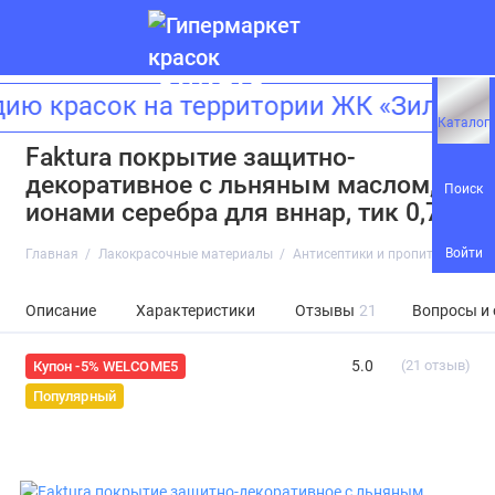
красок на территории ЖК «Зиларт»! 
Каталог
Faktura покрытие защитно-
декоративное с льняным маслом,
Поиск
ионами серебрa для вннар, тик 0,7л
Войти
Главная
Лакокрасочные материалы
Антисептики и пропитки
Fakt
Описание
Характеристики
Отзывы
21
Вопросы и
5.0
(21 отзыв)
Купон -5% WELCOME5
Популярный