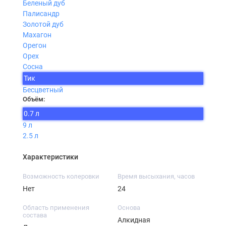
Беленый дуб
Палисандр
Золотой дуб
Махагон
Орегон
Орех
Сосна
Тик
Бесцветный
Объём:
0.7 л
9 л
2.5 л
Характеристики
Возможность колеровки
Время высыхания, часов
Нет
24
Область применения
Основа
состава
Алкидная