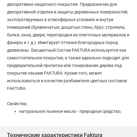
декоративно-защитного покрытия. Предназначен для
декоративной отделки и защиты деревянных поверхностей,
эксплуатируемых в атмосферных условиях и внутри
помещений (бревенчатые, дощатые стены, брус, стропила,
балки, окна, двери, перегородки из плиточных материалов и
фанеры и т.д.). Имитирует оттенки благородных пород
древесины. Бесцветный Состав FAKTURA используется как
самостоятельное покрытие, а также идеально подходит для
предварительной пропитки или тонирования дерева под
покрытие лаками FAKTURA. Кроме того, может
использоваться в качестве разбавителя цветных составов
FAKTURA.
Свойства:
натуральное льняное масло - природное средство,
эффективно препятствующее попаданию влаги и
микроорганизмов в древесину, отлично впитывается и
Технические характеристики Faktura
закрывает даже самые мелкие поры;