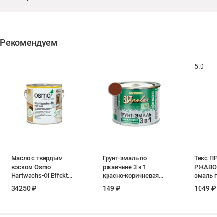
Рекомендуем
5.0
Масло с твердым
Грунт-эмаль по
Текс П
воском Osmo
ржавчине 3 в 1
РЖАВОS
Hartwachs-Ol Effekt
красно-коричневая
эмаль 
цвет 3091 Серебро 2.5
ВИТ color 0.4 кг
ржавчин
34250 ₽
149 ₽
1049 ₽
л
желтый 
кг