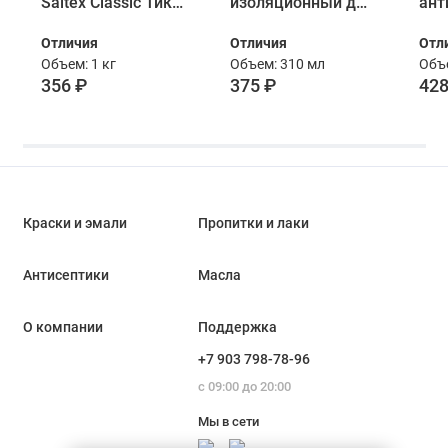
Saitex Classic Тик
изоляционный для
ант
1кг
дерева Neomid
дер
Отличия
Отличия
Отл
«Wood
VGT
Объем: 1 кг
Объем: 310 мл
Объе
Professional» цвет
кг
356 ₽
375 ₽
428
тик 310 мл
Краски и эмали
Пропитки и лаки
Антисептики
Масла
О компании
Поддержка
+7 903 798-78-96
с 09:00 до 20:00
Мы в сети