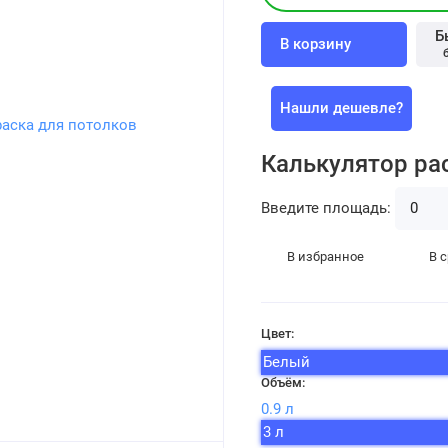
Б
В корзину
Нашли дешевле?
Калькулятор ра
Введите площадь:
В избранное
В 
Цвет:
Белый
Объём:
0.9 л
3 л