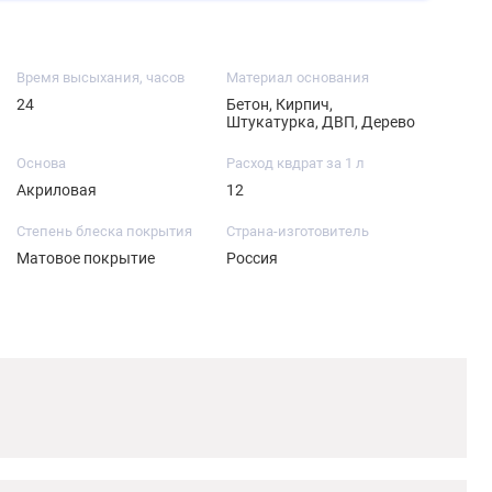
Время высыхания, часов
Материал основания
24
Бетон, Кирпич,
Штукатурка, ДВП, Дерево
Основа
Расход квдрат за 1 л
Акриловая
12
Степень блеска покрытия
Страна-изготовитель
Матовое покрытие
Россия