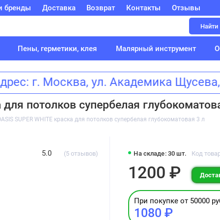
и бренды
Доставка
Возврат
Контакты
Отзывы
Найти
Пены, герметики, клея
Малярный инструмент
О
ес: г. Москва, ул. Академика Щусе
для потолков супербелая глубокоматова
ASIS SUPER WHITE краска для потолков супербелая глубокоматовая 3 л
5.0
(5 отзывов)
На складе: 30 шт.
Код това
1200 ₽
Достав
При покупке от 50000 ру
1080 ₽