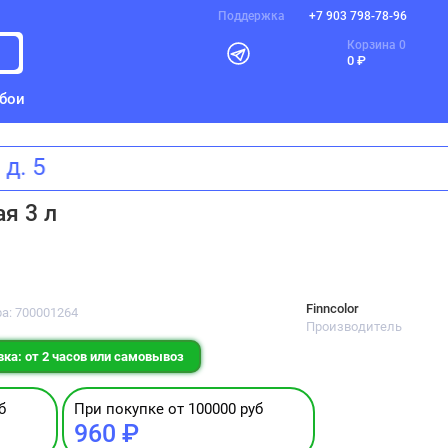
Поддержка
+7 903 798-78-96
Корзина
0
0 ₽
бои
ва, д. 5
я 3 л
Finncolor
ра: 700001264
Производитель
ка: от 2 часов или самовывоз
б
При покупке от 100000 руб
960 ₽