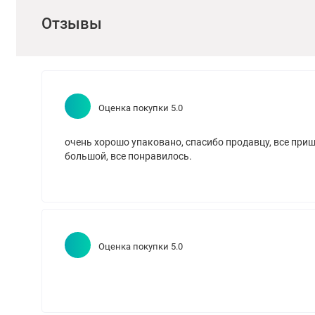
лишних усилий. Допускается очистка поверхности только 
Отзывы
в зависимости от приложенного усилия, на месте воздей
блеска.
Оценка покупки 5.0
очень хорошо упаковано, спасибо продавцу, все приш
большой, все понравилось.
Оценка покупки 5.0