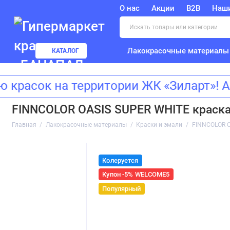
О нас
Акции
B2B
Наш
Лакокрасочные материалы
КАТАЛОГ
сок на территории ЖК «Зиларт»! Адр
FINNCOLOR OASIS SUPER WHITE краска 
Главная
Лакокрасочные материалы
Краски и эмали
FINNCOLOR O
Колеруется
Купон -5% WELCOME5
Популярный