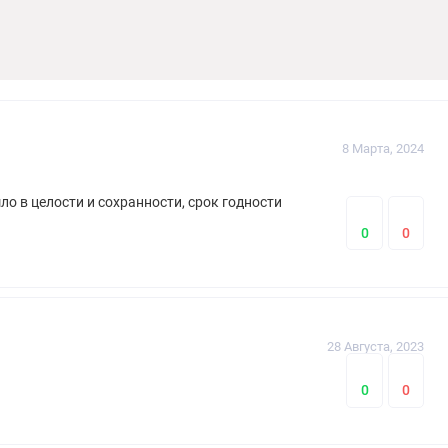
сухой мягкой щеткой или губкой. После чистки поверхности,
ствия на покрытие может появиться незначительное изменение
8 Марта, 2024
ло в целости и сохранности, срок годности
0
0
28 Августа, 2023
0
0