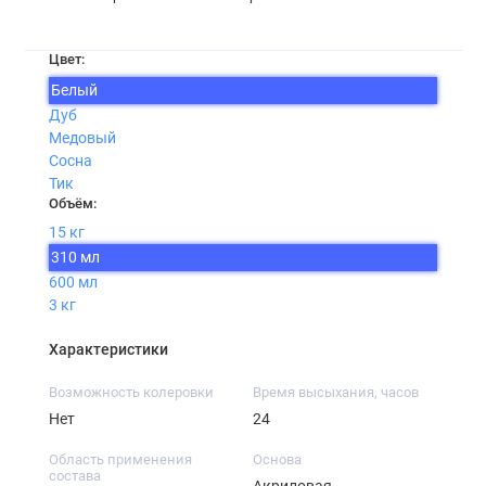
Цвет:
Белый
Дуб
Медовый
Сосна
Тик
Объём:
15 кг
310 мл
600 мл
3 кг
Характеристики
Возможность колеровки
Время высыхания, часов
Нет
24
Область применения
Основа
состава
Акриловая