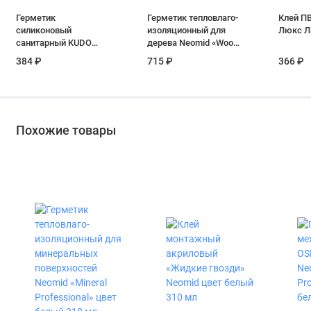
Герметик
Герметик тепловлаго-
Клей П
силиконовый
изоляционный для
Люкс Ла
санитарный KUDO
дерева Neomid «Wood
KSK-120 цвет
Professional» цвет тик
384 ₽
715 ₽
366 ₽
прозрачный 280 мл
600 мл файл-пакет
Похожие товары