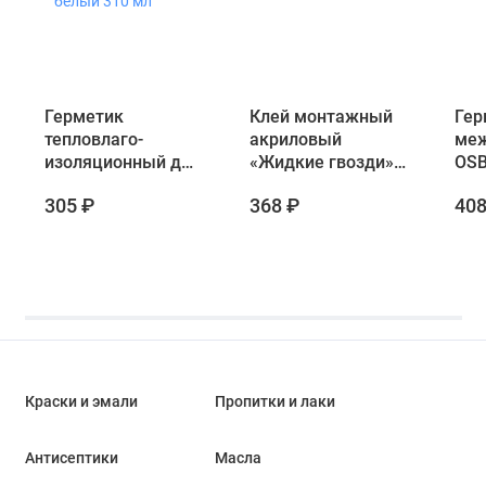
Герметик
Клей монтажный
Гер
тепловлаго-
акриловый
ме
изоляционный для
«Жидкие гвозди»
OSB
минеральных
Neomid цвет
Neo
305 ₽
368 ₽
408
поверхностей
белый 310 мл
Pro
Neomid «Mineral
бел
Professional» цвет
белый 310 мл
Краски и эмали
Пропитки и лаки
Антисептики
Масла