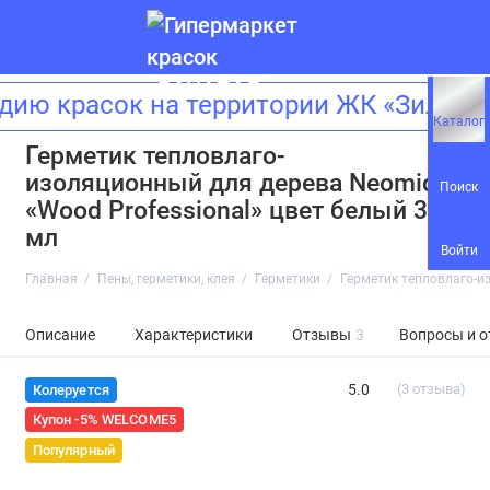
ю красок на территории ЖК «Зиларт»
Каталог
Герметик тепловлаго-
изоляционный для дерева Neomid
Поиск
«Wood Professional» цвет белый 310
мл
Войти
Главная
Пены, герметики, клея
Герметики
Герметик тепловлаго-и
Описание
Характеристики
Отзывы
3
Вопросы и о
5.0
(3 отзыва)
Колеруется
Купон -5% WELCOME5
Популярный