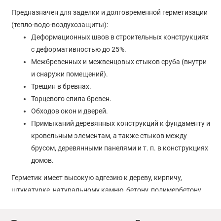
Предназначен для заделки и долговременной герметизации
(тепло-водо-воздухозащиты):
Деформационных швов в строительных конструкциях
с деформативностью до 25%.
Межбревенных и межвенцовых стыков сруба (внутри
и снаружи помещений).
Трещин в бревнах.
Торцевого спила бревен.
Обходов окон и дверей.
Примыканий деревянных конструкций к фундаменту и
кровельным элементам, а также стыков между
брусом, деревянными панелями и т. п. в конструкциях
домов.
Герметик имеет высокую адгезию к дереву, кирпичу,
штукатурке, натуральному камню, бетону, полимербетону,
пенобетону, ПВХ. Обладает высокой эластичностью (до
700%), устойчивостью к УФ излучению. Герметик устойчив к