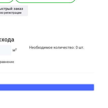
ыстрый заказ
без регистрации
схода
Необходимое количество:
0
шт.
2
м
сравнение