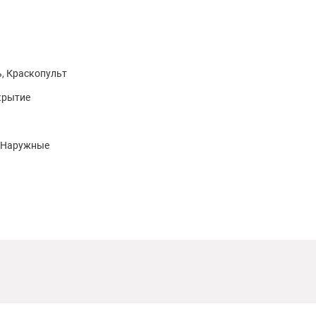
ь, Краскопульт
крытие
, Наружные