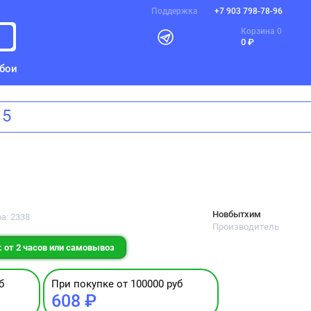
Поддержка
+7 903 798-78-96
Корзина
0
0 ₽
бои
, д. 5
Новбытхим
а: 2338
Производитель
 от 2 часов или самовывоз
б
При покупке от 100000 руб
608 ₽