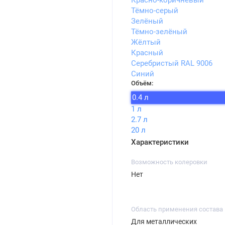
Красно-коричневый
Тёмно-серый
Зелёный
Тёмно-зелёный
Жёлтый
Красный
Серебристый RAL 9006
Синий
Объём:
0.4 л
1 л
2.7 л
20 л
Характеристики
Возможность колеровки
Нет
Область применения состава
Для металлических