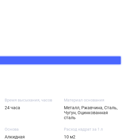
Время высыхания, часов
Материал основания
24 часа
Металл, Ржавчина, Сталь,
Чугун, Оцинкованная
сталь
Основа
Расход квдрат за 1 л
Алкидная
10 м2