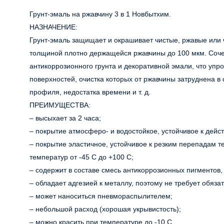
Грунт-эмаль на ржавчину 3 в 1 Новбытхим.
НАЗНАЧЕНИЕ:
Грунт-эмаль защищает и окрашивает чистые, ржавые или
толщиной плотно держащейся ржавчины до 100 мкм. Сочет
антикоррозионного грунта и декоративной эмали, что уп
поверхностей, очистка которых от ржавчины затруднена в 
профиля, недостатка времени и т. д.
ПРЕИМУЩЕСТВА:
– высыхает за 2 часа;
– покрытие атмосферо- и водостойкое, устойчивое к дейс
– покрытие эластичное, устойчивое к резким перепадам 
температур от -45 С до +100 С;
– содержит в составе смесь антикоррозионных пигментов,
– обладает адгезией к металлу, поэтому не требует обяза
– может наноситься пневмораспылителем;
– небольшой расход (хорошая укрывистость);
– можно красить при температуре до -10 С.