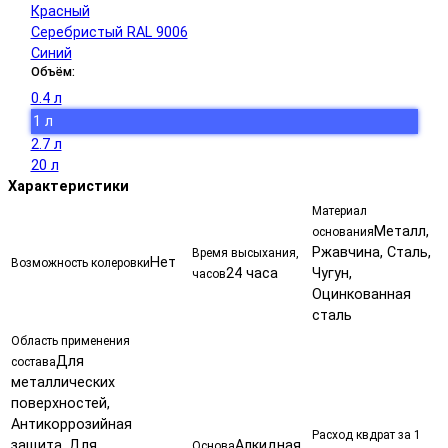
Красный
Серебристый RAL 9006
Синий
Объём:
0.4 л
1 л
2.7 л
20 л
Характеристики
Материал
Металл,
основания
Ржавчина, Сталь,
Время высыхания,
Нет
Возможность колеровки
24 часа
Чугун,
часов
Оцинкованная
сталь
Область применения
Для
состава
металлических
поверхностей,
Антикоррозийная
Расход квдрат за 1
защита, Для
Алкидная
Основа