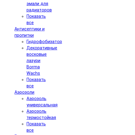
эмали для
радиаторов
Показать
все
Антисептики и
пропитки
Гидрофобизатор
Декоративные
восковые
лазури
Borma
Wachs
Показать
все
Аэрозоли
Аэрозоль
универсальная
Аэрозоль
термостойкая
Показать
все