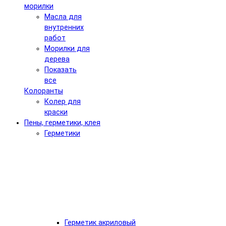
морилки
Масла для
внутренних
работ
Морилки для
дерева
Показать
все
Колоранты
Колер для
краски
Пены, герметики, клея
Герметики
Герметик акриловый