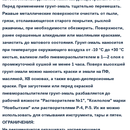
Перед применением грунт-эмаль тщательно перемешать.
Ржавые металлические поверхности очистить от пыли,
грязи, отслаивающегося старого покрытия, рыхлой
ржавчины, при необходимости обезжирить. Поверхности,
ранее окрашенные алкидными или масляными красками,
зачистить до матового состояния. Грунт-эмаль наносится
при температуре окружающего воздуха от -10 °С до +30 °С
кистью, валиком либо пневмораспылителем в 1—2 слоя с
промежуточной сушкой не менее 1 часа. Поверх высохшей
грунт-эмали можно наносить краски и эмали на ПФ,
масляной, ХВ основах, а также водно-дисперсионные
краски. При загустении или перед окраской
пневмораспылителем грунт-эмаль разбавляется до
рабочей вязкости "Растворителем №1", "Ксилолом" марки
"Новбытхим" или растворителями Р-4, Р-5. Их же можно
использовать для отмывания инструмента, тары и пятен.
ОГРАНИЧЕНИЯ:
Не рекомендуется окрашивать нагревающиеся