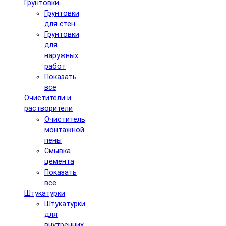
Грунтовки
Грунтовки
для стен
Грунтовки
для
наружных
работ
Показать
все
Очистители и
растворители
Очиститель
монтажной
пены
Смывка
цемента
Показать
все
Штукатурки
Штукатурки
для
внутренних