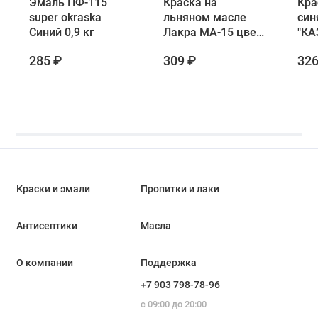
Эмаль ПФ-115
Краска на
Кра
super okraska
льняном масле
син
Синий 0,9 кг
Лакра МА-15 цвет
"КА
синий 0,9 кг
285 ₽
309 ₽
326
Краски и эмали
Пропитки и лаки
Антисептики
Масла
О компании
Поддержка
+7 903 798-78-96
с 09:00 до 20:00