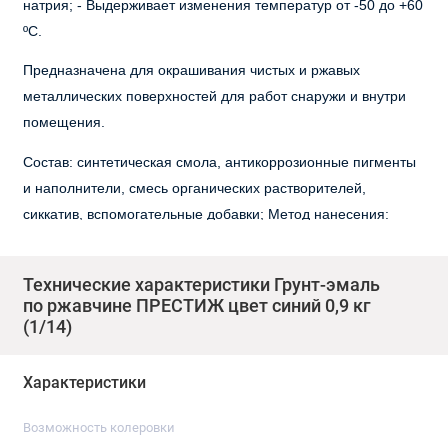
натрия; - Выдерживает изменения температур от -50 до +60
ºС.
Предназначена для окрашивания чистых и ржавых
металлических поверхностей для работ снаружи и внутри
помещения.
Состав: синтетическая смола, антикоррозионные пигменты
и наполнители, смесь органических растворителей,
сиккатив, вспомогательные добавки; Метод нанесения:
кисть, валик, краскопульт; Растворитель: сольвент, уайт-
спирит; Степень блеска: полуглянцевая; Запах:
Технические характеристики Грунт-эмаль
присутствует; Время полного высыхания: 6 ч; Расход: 100 -
по ржавчине ПРЕСТИЖ цвет синий 0,9 кг
170 г/м²; Количество слоев: 1 - 3; Температура нанесения:
(1/14)
от +5 до +35 ºС. Условия транспортировки: морозостойкая
(до -40 ºС)
Характеристики
Возможность колеровки