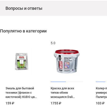
Вопросы и ответы
Популятно в категории
5.0
Эмаль для бытовой
Краска для всех
Колер-п
техники (флакон с
типов обоев
универ
кисточкой) KUDO цвет
моющаяся Dali
Палитра
белый KU-7K1311 15
матовая цвет база C 5
МОРСКА
159 ₽
1755 ₽
103 ₽
мл
л
мл