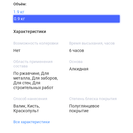
Объём:
1.9 кг
0.9 кг
Характеристики
Возможность колеровки
Время высыхания, часов
Нет
6 часов
Область применения
Основа
состава
Алкидная
По ржавчине, Для
металла, Для заборов,
Для стен, Для
строительных работ
Способ нанесения
Степень блеска покрытия
Валик, Кисть,
Полуглянцевое
Краскопульт
покрытие
Все характеристики